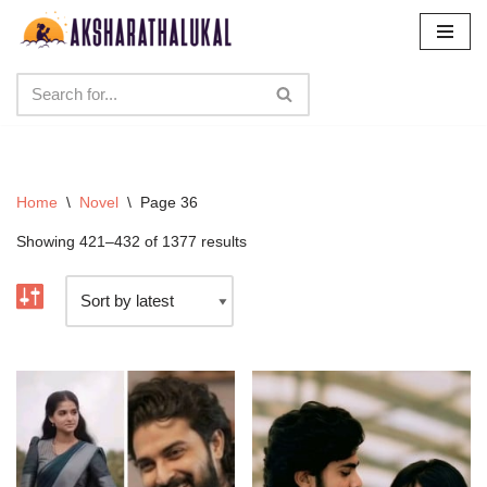
Skip
to
content
Home
\
Novel
\
Page 36
Showing 421–432 of 1377 results