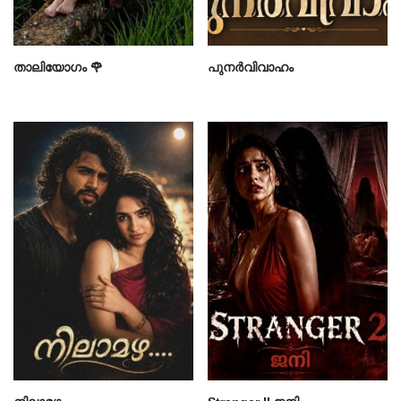
താലിയോഗം 🌹
പുനർവിവാഹം