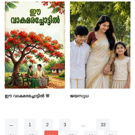
ഈ വാകമരച്ചോട്ടിൽ 🌸
ജയസുധ
←
1
2
3
…
33