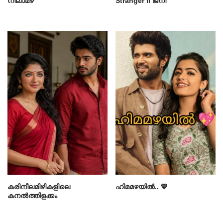
നിലാമഴ
Stranger II ജനി
കരിനീലമിഴികളിലെ
ഹിമമഴയിൽ.. 💙
കനൽത്തിളക്കം