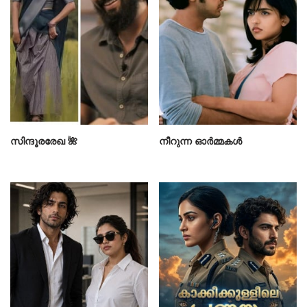
സിന്ദൂരരേഖ 🌺
നീറുന്ന ഓർമ്മകൾ