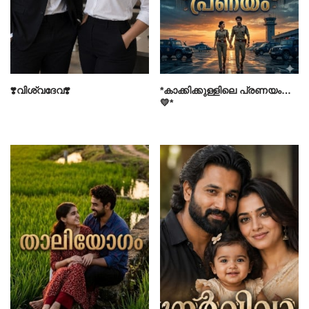
❣️വിശ്വദേവ❣️
*കാക്കിക്കുള്ളിലെ പ്രണയം…
💛*