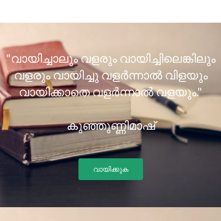
"വായിച്ചാലും വളരും വായിച്ചിലെങ്കിലും
വളരും വായിച്ചു വളർന്നാൽ വിളയും
വായിക്കാതെ വളർന്നാൽ വളയും."
കുഞ്ഞുണ്ണിമാഷ്
വായിക്കുക