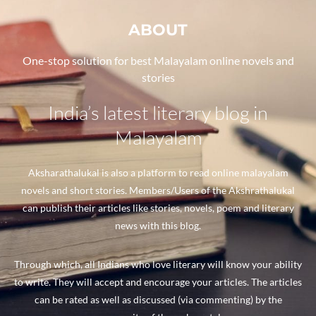
ABOUT
One-stop solution for best Malayalam online novels and
stories
India’s latest literary blog in
Malayalam
Aksharathalukal is also a platform to read online malayalam
novels and short stories. Members/Users of the Akshrathalukal
can publish their articles like stories, novels, poem and literary
news with this blog.
Through which, all Indians who love literary will know your ability
to write. They will accept and encourage your articles. The articles
can be rated as well as discussed (via commenting) by the