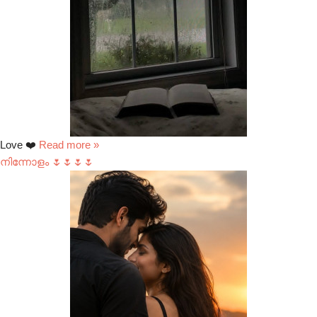
Love ❤️
Read more »
നിന്നോളം 🌷🌷🌷🌷