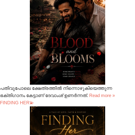
പതിവുപോലെ ക്ഷേത്രത്തിൽ നിന്നൊഴുകിയെത്തുന്ന
ഭക്തിഗാനം കേട്ടാണ് ദേവാംശ് ഉണർന്നത്.
Read more »
FINDING HER💫