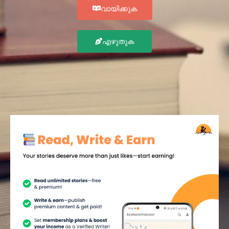
വായിക്കുക
എഴുതുക