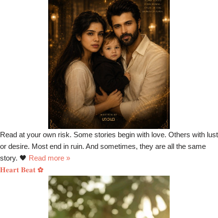
Read at your own risk. Some stories begin with love. Others with lust
or desire. Most end in ruin. And sometimes, they are all the same
story. 🖤
Read more »
𝐇𝐞𝐚𝐫𝐭 𝐁𝐞𝐚𝐭 ✿