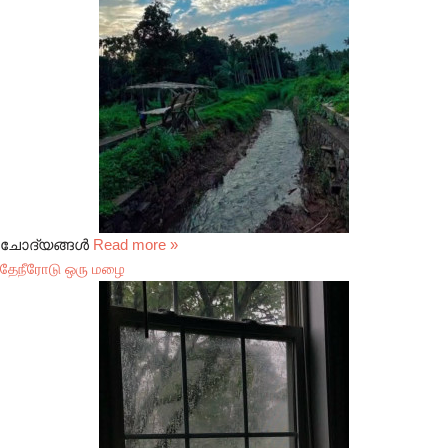
ചോദ്യങ്ങൾ
Read more »
தேநீரோடு ஒரு மழை