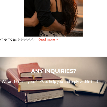
നിന്നോളം ✨✨✨✨✨✨ .
Read more »
ANY INQUIRIES?
We are here for you, 24/7, to help you and reply within the hour.