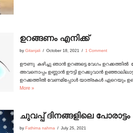
ഉറങ്ങണം എനിക്ക്
by
Gitanjali
October 18, 2021
1 Comment
ഊണു കഴിച്ചു ഞാൻ ഉറങ്ങട്ടെ വേഗം ഉറക്കത്തിൽ 
അവനൊപ്പം ഉണ്ണാൻ ഊട്ടി ഉറക്കുവാൻ ഉഞ്ഞാലിലാട
ഉറക്കത്തിൽ വേണമിപ്പോൾ യാത്രകൾ ഏറെയും 
More »
ചുവപ്പ് ദിനങ്ങളിലെ പോരാട്ടം
by
Fathima nahma
July 25, 2021