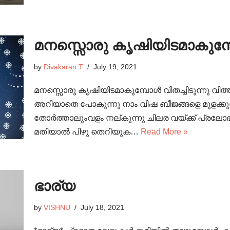
മനസ്സൊരു കൃഷിയിടമാകുമ
by
Divakaran T
July 19, 2021
മനസ്സൊരു കൃഷിയിടമാകുമ്പോൾ വിതച്ചിടുന്നു വി
അറിയാതെ പോകുന്നു നാം വിഷ ബീജങ്ങളെ മുളക്ക
തോർത്താലുംവളം നല്കുന്നു ചിലര വയ്ക്ക് പ്രലോ
മതിയാൽ പിഴു തെറിയുക…
Read More »
ഭാര്യ
by
VISHNU
July 18, 2021