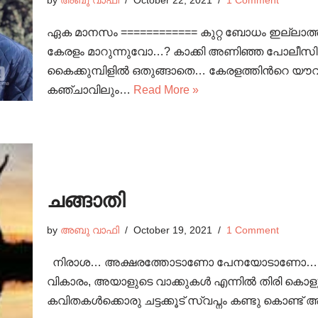
by
അബു വാഫി
October 22, 2021
1 Comment
ഏക മാനസം ============ കുറ്റ ബോധം ഇല്ലാത്ത 
കേരളം മാറുന്നുവോ…? കാക്കി അണിഞ്ഞ പോലീസിന
കൈക്കുമ്പിളിൽ ഒതുങ്ങാതെ… കേരളത്തിൻറെ യൗവ്
കഞ്ചാവിലും…
Read More »
ചങ്ങാതി
by
അബു വാഫി
October 19, 2021
1 Comment
നിരാശ… അക്ഷരത്തോടാണോ പേനയോടാണോ…. വ്
വികാരം, അയാളുടെ വാക്കുകൾ എന്നിൽ തിരി കൊള
കവിതകൾക്കൊരു ചട്ടക്കൂട് സ്വപ്നം കണ്ടു കൊണ്ട