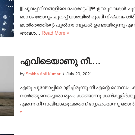
[[[ചുവപ്പ് ദിനങ്ങളിലെ പോരാട്ടം]]]🌹 ഉടലുറവ
മാസം തോറും ചുവപ്പ് ധാരയിൽ മുങ്ങി വിപ്ലവം ശ്
മാത്രതത്തിന്റെ പുൽനാ മ്പുകൾ ഉണ്ടായിരുന്നു എന്ന
അവൾ…
Read More »
എവിടെയാണു നീ….
by
Smitha Anil Kumar
July 20, 2021
ഏതു പൂന്തോപ്പിലൊളിച്ചിരുന്നു നീ എന്റെ മാനസം 
വാർത്തുവെച്ചൊരാ രൂപം കണ്ടൊന്നു കൺകുളിർക്കുവ
എന്നെ നീ സഖിയാക്കുവതെന്ന് സ്നേഹമൊന്നു ഞാൻ
»