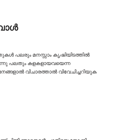
്പോൾ
ത്തുകൾ പലരും മനസ്സാം കൃഷിയിടത്തിൽ
ുന്നു പലതും കളകളായവയെന്ന
ഭനങ്ങളാൽ വിചാരത്താൽ വിവേചിച്ചറിയുക