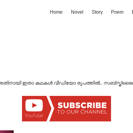
Home
Novel
Story
Poem
ം.. അതിനായി ഇതാ കഥകൾ വീഡിയോ രൂപത്തിൽ.. സബ്സ്ക്രൈ