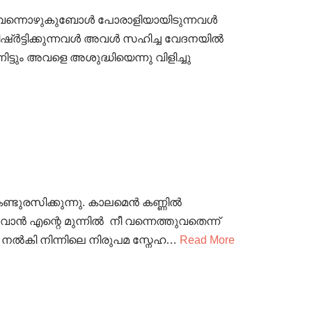
കൾ ചുവന്നൊഴുകുബോൾ പോരാളിയായിടുന്നവൾ
രീഷ്ർട്ടിക്കുന്നവൾ അവൾ സഹിച്ച വേദനയിൽ
ിട്ടും അവളെ അശുദ്ധിയെന്നു വിളിച്ചു
കണ്ടുരസിക്കുന്നു. കാലമെൻ കണ്ണിൽ
ാൻ എന്റെ മുന്നിൽ നീ വന്നെത്തുവതെന്ന്
 നൽകി നിന്നിലെ നിരുപമ സ്നേഹ…
Read More