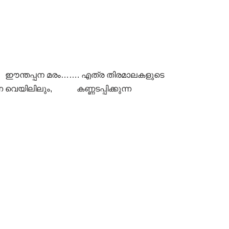
്ന, ഈന്തപ്പന മരം……. എത്ര തിരമാലകളുടെ
ുന്ന വെയിലിലും, കണ്ണടപ്പിക്കുന്ന