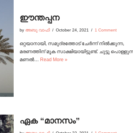
ഈന്തപ്പന
by
അബു വാഫി
October 24, 2021
1 Comment
ഒറ്റയാനായി, സമുദ്രത്തോട് ചേർന്ന് നിൽക്കുന
മരണത്തിന് മൂക സാക്ഷിയായിട്ടുണ്ട്. ചുട്ടു പൊള്ള
മണൽ…
Read More »
ഏക “മാനസം”