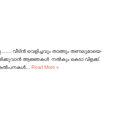
ബാപ്പ……. വീടിൻ വെളിച്ചവും താങ്ങും തണലുമായെ-
ത്താതിരിക്കുവാൻ ആജ്ഞകൾ നൽകും കെടാ വിളക്ക്.
ിയും കൽപനകൾ…
Read More »