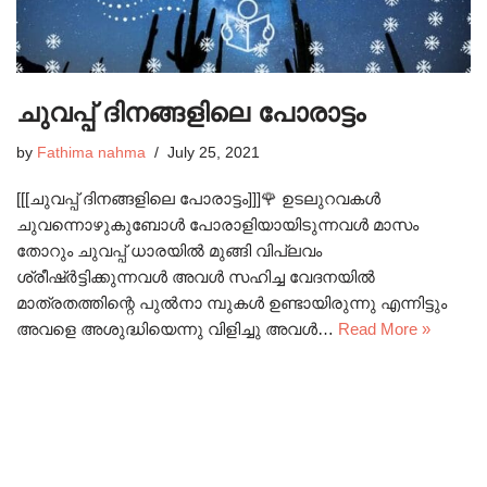
ചുവപ്പ് ദിനങ്ങളിലെ പോരാട്ടം
by
Fathima nahma
July 25, 2021
[[[ചുവപ്പ് ദിനങ്ങളിലെ പോരാട്ടം]]]🌹 ഉടലുറവകൾ
ചുവന്നൊഴുകുബോൾ പോരാളിയായിടുന്നവൾ മാസം
തോറും ചുവപ്പ് ധാരയിൽ മുങ്ങി വിപ്ലവം
ശ്രീഷ്ർട്ടിക്കുന്നവൾ അവൾ സഹിച്ച വേദനയിൽ
മാത്രതത്തിന്റെ പുൽനാ മ്പുകൾ ഉണ്ടായിരുന്നു എന്നിട്ടും
അവളെ അശുദ്ധിയെന്നു വിളിച്ചു അവൾ…
Read More »