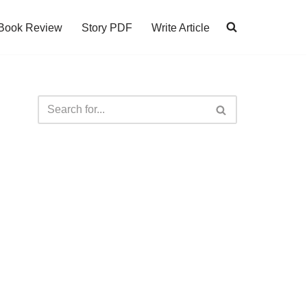
Book Review
Story PDF
Write Article