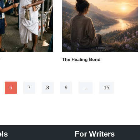
”
The Healing Bond
6
7
8
9
…
15
ls
For Writers