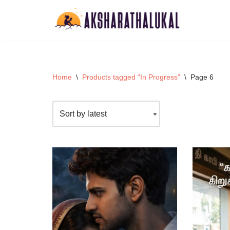
Skip
to
content
Home
\
Products tagged “In Progress”
\
Page 6