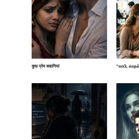
कुछ प्रेम कहानियां
“காபி, காதல