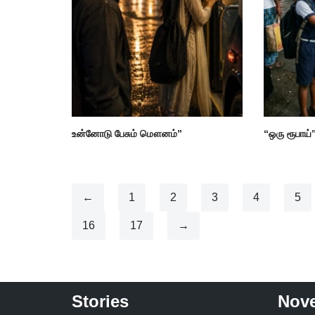
உன்னோடு பேசும் மௌனம்”
“ஒரு ரூபாய்
←
1
2
3
4
5
16
17
→
Stories
Nove