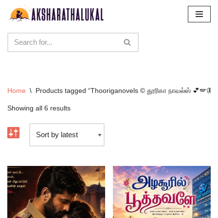
Skip
to
content
Home
\
Products tagged “Thooriganovels ©️ தூரிகா நாவல்ஸ் 💕🪽🦋”
Showing all 6 results