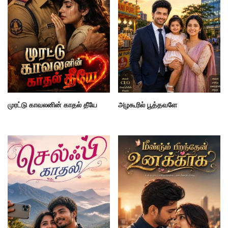
முரட்டு காவலனின் காதல் தீயே
அழகூரில் பூத்தவளே