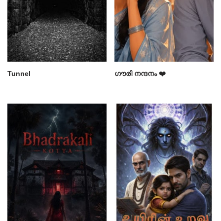
Tunnel
ഗൗരി നന്ദനം ❤️