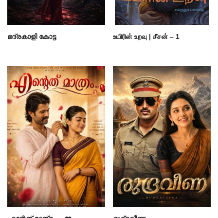
ഭദ്രകാളി കോട്ട
உயிரின் உறவு | சீசன் – 1