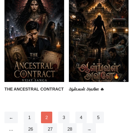
THE ANCESTRAL CONTRACT
ஆள்பவள் அவளே 🔥
←
1
2
3
4
5
…
26
27
28
→