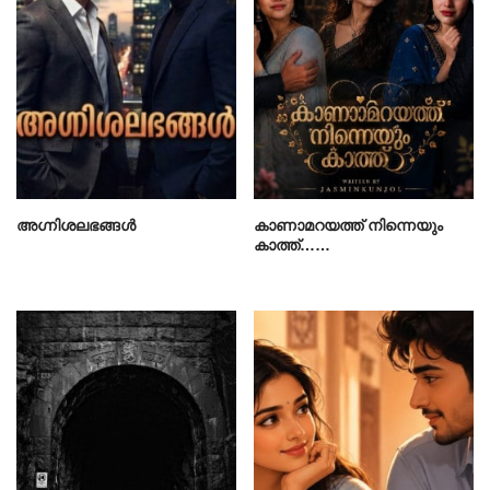
അഗ്നിശലഭങ്ങൾ
കാണാമറയത്ത് നിന്നെയും
കാത്ത്……