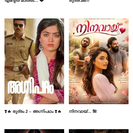
എന്റേത് മാത്രം… ❤️
രുദ്രവീണ
❣️🔥 രുദ്രം 2 – അഗ്നിപഥം ❣️🔥
നിനവായ്… 🌺