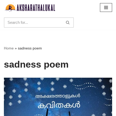
Skip
to
content
Home
»
sadness poem
sadness poem