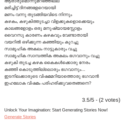
ആരാരുമൊന്നുമറിഞ്ഞില്ല
മരിച്ചിട്ട് ദിനങ്ങളേറെയായി
മണം വന്നു തുടങ്ങിയവിടെ നിന്നും
കഴകം, കഴുകിത്തുടച്ചാ വിളക്കുകളൊക്കെയും
കാലങ്ങളോളം ഒരു മനുഷ്യായസ്സോളം
വൈറസു കാരണം കഴകവും വേണ്ടാതായി
വയറിൽ ഒഴിക്കുന്ന കഞ്ഞിയും കുറച്ചു
സാമൂഹിക അകലം നാട്ടുകാരും വച്ചു
സാമൂഹിക സാമ്പത്തിക അകലം ഭഗവാനും വച്ചു
കഴുകി തുടച്ച കഴക കൈകൾക്കൊരു നേരം
കഞ്ഞി കൊടുത്തില്ലൊരും ഭഗവാനും…
ഇടനിലക്കാരുടെ വിഷമമറിയാത്തൊരു ഭഗവാൻ
ഇഹലോക വിഷമം പരിഹരിക്കുവതെങ്ങനെ?
3.5/5 - (2 votes)
Unlock Your Imagination: Start Generating Stories Now!
Generate Stories