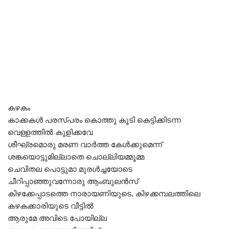
കഴകം
കാക്കകൾ പരസ്പരം കൊത്തു കൂടി കെട്ടിക്കിടന്ന
വെള്ളത്തിൽ കുളിക്കവേ
ശീഘ്രമൊരു മരണ വാർത്ത കേൾക്കുമെന്ന്
ശങ്കയൊട്ടുമില്ലാതെ ചൊല്ലിയമ്മൂമ്മ
ചെവിതല പൊട്ടുമാ മുരൾച്ചയോടെ
ചീറിപ്പാഞ്ഞുവന്നോരു ആംബുലൻസ്
കിഴക്കേപ്പാടത്തെ നാരായണിയുടെ, കിഴക്കമ്പലത്തിലെ
കഴകക്കാരിയുടെ വീട്ടിൽ
ആരുമേ അവിടെ പോയില്ല