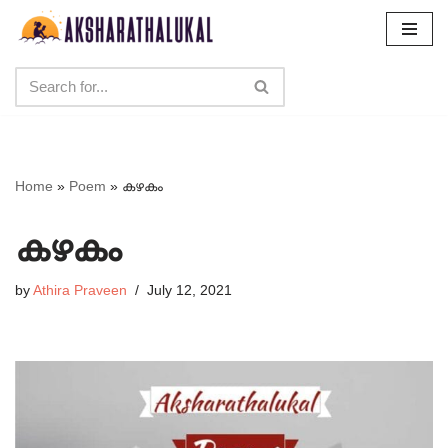
Skip
to
content
Home
»
Poem
»
കഴകം
കഴകം
by
Athira Praveen
July 12, 2021