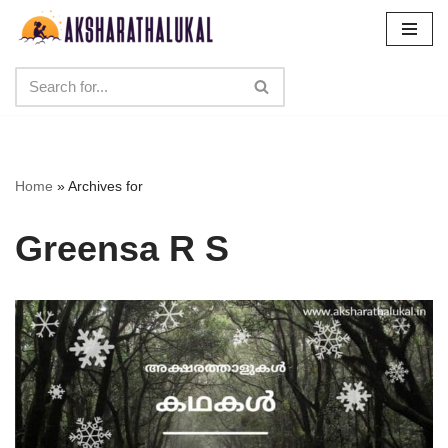
Skip
to
content
Home
»
Archives for
Greensa R S