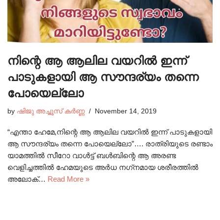
നിന്റെ ആ ആലില വയറിൽ ഇന്ന്
പാടുകളായി ആ സൗന്ദര്യം തന്നെ
പോയെല്ലോ
by
ഷിജു അച്ചൂസ് കർണ്ണ
November 14, 2019
“എന്താ ഹേമേ,നിന്റെ ആ ആലില വയറിൽ ഇന്ന് പാടുകളായി
ആ സൗന്ദര്യം തന്നെ പോയെല്ലോ”…. രാത്രിയുടെ രണ്ടാം
യാമത്തിൽ സീറോ വാൾട്ട് ബൾബിന്റെ ആ അരണ്ട
വെളിച്ചത്തിൽ ഹേമയുടെ അർധ നഗ്‌നമായ ശരീരത്തിൽ
അലോക്…
Read More »