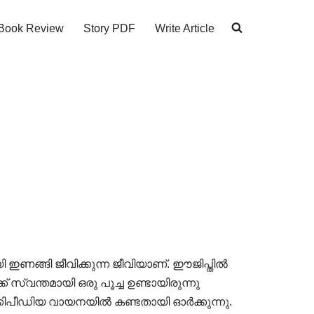
Book Review
Story PDF
Write Article
ി ഇണങ്ങി ജീവിക്കുന്ന ജീവിയാണ്. ഈജിപ്തിൽ
് സ്വന്തമായി ഒരു പൂച്ച ഉണ്ടായിരുന്നു
്കിപീഡിയ വായനയിൽ കണ്ടതായി ഓർക്കുന്നു.