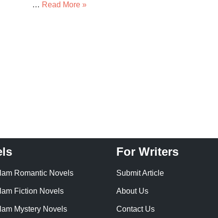
…
Read More »
ls
For Writers
lam Romantic Novels
Submit Article
lam Fiction Novels
About Us
lam Mystery Novels
Contact Us