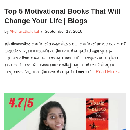
Top 5 Motivational Books That Will
Change Your Life | Blogs
by
Aksharathalukal
September 17, 2018
ജീവിതത്തിൽ നല്ലത് സംഭവിക്കണം, നല്ലത് നേടണം എന്ന്
ആഗ്രഹമുള്ളവർക്ക് മോട്ടിവേഷൻ ബുക്സ് എപ്പോഴും
വളരെ പ്രയോജനം നൽകുന്നതാണ്. നമ്മുടെ മനസ്സിനെ
ഉണർവ് നൽകി നമ്മെ ഉത്തേജിപ്പിക്കുവാൻ ശക്തിയുള്ള,
ഒരു അഞ്ചു മോട്ടിവേഷൻ ബുക്സ് ആണ്…
Read More »