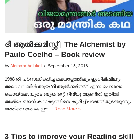
ദി ആൽക്കമിസ്റ്റ് | The Alchemist by
Paulo Coelho – Book review
by
Aksharathalukal
September 13, 2018
1988 ൽ പ്രസദ്ധീകരിച്ച മലയാളത്തിലും ഇംഗ്ലീഷിലും
അവൈലബിൾ ആയ ‘ദി ആൽക്കമിസ്റ്’ എന്ന പൌലോ
കൊയിലോയുടെ ബുക്കിന്റെ റിവ്യൂ ആണിത്. ഇതിൽ
ആദ്യം ഞാൻ കഥാകൃത്തിനെ കുറിച്ച് പറഞ്ഞ് തുടങ്ങുന്നു.
അതിനെ ശേഷം ഈ…
Read More »
3 Tips to improve your Reading skill