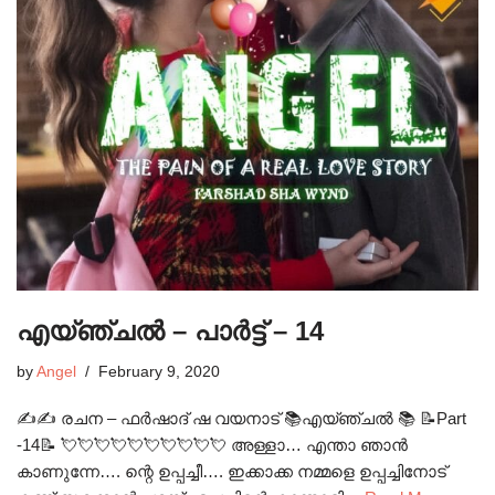
എയ്ഞ്ചൽ – പാർട്ട് – 14
by
Angel
February 9, 2020
✍✍ രചന – ഫർഷാദ് ഷ വയനാട് 📚എയ്ഞ്ചൽ 📚 📝Part
-14📝 💘💘💘💘💘💘💘💘💘💘 അള്ളാ… എന്താ ഞാൻ
കാണുന്നേ…. ന്റെ ഉപ്പച്ചീ…. ഇക്കാക്ക നമ്മളെ ഉപ്പച്ചിനോട്