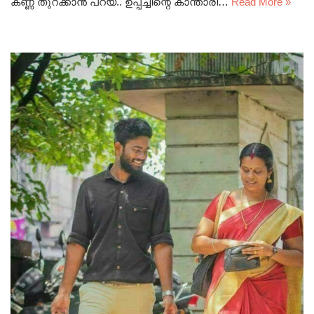
കണ്ണ് തുറക്കാൻ പറയ്.. ഉപ്പച്ചിന്റെ കാന്താരി…
Read More »