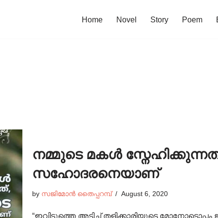
Home
Novel
Story
Poem
നമ്മുടെ മകൾ സ്നേഹിക്കുന്ന
സഹോദരനെയാണ്
by
സജിമോൻ തൈപ്പറമ്പ്
August 6, 2020
“ഇവിടുത്തെ അടിച്ച് തളിക്കാരിയുടെ മോനോടൊപ്പം ജീ