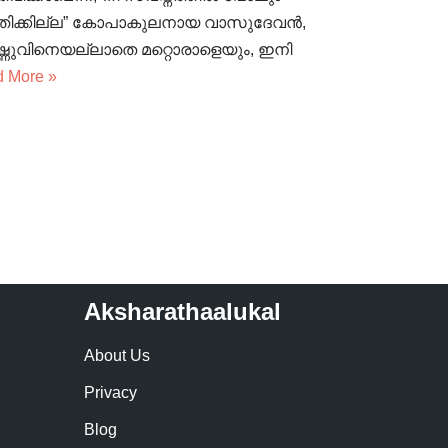
മ്മതിക്കില്ല” കോപാകുലനായ വാസുദേവൻ,
ഷ്ണുവിനെയല്ലാതെ മറ്റൊരാളെയും, ഇനി
 More »
Aksharathaalukal
About Us
Privacy
Blog