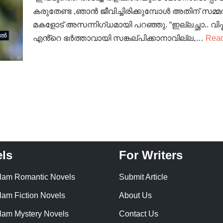
കരുതേണ്ട ,ഞാൻ ജീവിച്ചിരിക്കുമ്പോൾ അതിന് സ
മകളോട് അസന്നിഗ്ധമായി പറഞ്ഞു. “ഇല്ലച്ഛാ.. വി
എൻ്റെ ഭർത്താവായി സങ്കല്പിക്കാനാവില്ല,…
Read
ls
For Writers
lam Romantic Novels
Submit Article
lam Fiction Novels
About Us
lam Mystery Novels
Contact Us