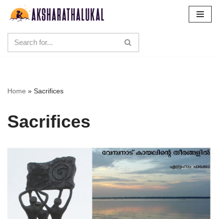
Skip
to
content
Home
»
Sacrifices
Sacrifices