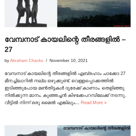
വേമ്പനാട് കായലിന്റെ തീരങ്ങളിൽ –
27
by
Abraham Chacko
November 10, 2021
വേമ്പനാട് കായലിന്റെ തീരങ്ങളിൽ ഏബ്രഹാം ചാക്കോ 27
മീനച്ചിലാറിൽ നല്ല ഒഴുക്കുണ്ട്. വെള്ളപ്പൊക്കത്തിൽ
ഇടിഞ്ഞുപോയ മൺതിട്ടകൾ ദൂരേക്ക്‌ കാണാം. തെളിഞ്ഞു
നിൽക്കുന്ന മാനം. കുഞ്ഞച്ചൻ കിഴക്കേപറമ്പിലേക്ക് നടന്നു.
വീട്ടിൽ നിന്ന് ഒരു മൈൽ എങ്കിലും…
Read More »