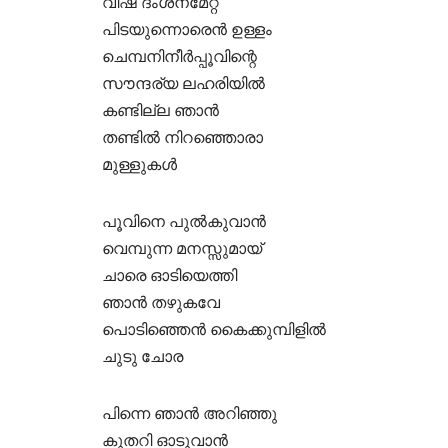
വിഷ ദംശനമേറ്റ്
പിടയുന്നൊരെൻ ഉള്ളം
ചെമ്പനിനീർപ്പൂവിന്റെ
സൗന്ദര്യ ലഹരിയിൽ
കണ്ടില്ല ഞാൻ
തണ്ടിൽ നിറഞ്ഞൊരാ
മുള്ളുകൾ
പൂവിനെ പുൽകുവാൻ
വെമ്പുന്ന മനസ്സുമായ്
ചാരെ ഓടിയെത്തി
ഞാൻ തഴുകവേ
പൊടിഞ്ഞെൻ കൈക്കുമ്പിളിൽ
ചുടു ചോര
പിന്നെ ഞാൻ അറിഞ്ഞു
കുതറി ഓടുവാൻ