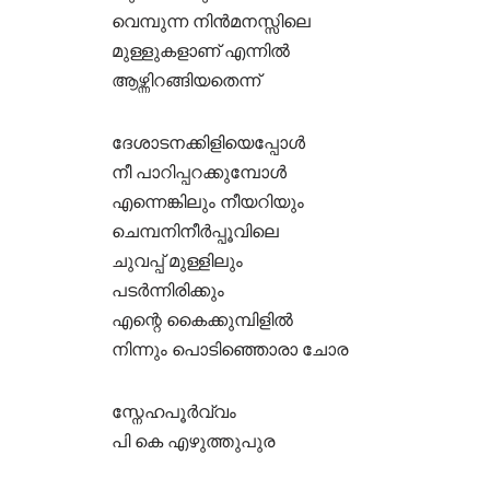
വെമ്പുന്ന നിൻമനസ്സിലെ
മുള്ളുകളാണ് എന്നിൽ
ആഴ്ന്നിറങ്ങിയതെന്ന്
ദേശാടനക്കിളിയെപ്പോൾ
നീ പാറിപ്പറക്കുമ്പോൾ
എന്നെങ്കിലും നീയറിയും
ചെമ്പനിനീർപ്പൂവിലെ
ചുവപ്പ് മുള്ളിലും
പടർന്നിരിക്കും
എന്റെ കൈക്കുമ്പിളിൽ
നിന്നും പൊടിഞ്ഞൊരാ ചോര
സ്നേഹപൂർവ്വം
പി കെ എഴുത്തുപുര