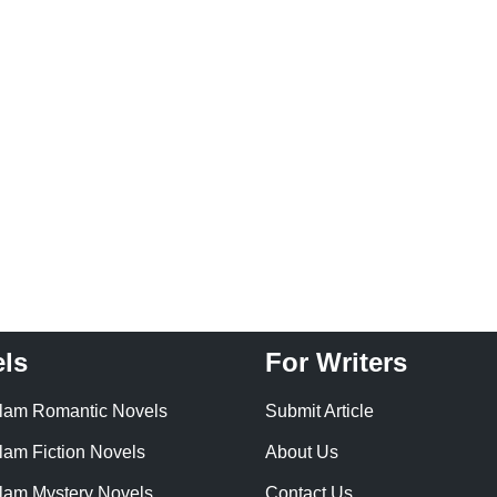
ls
For Writers
lam Romantic Novels
Submit Article
lam Fiction Novels
About Us
lam Mystery Novels
Contact Us