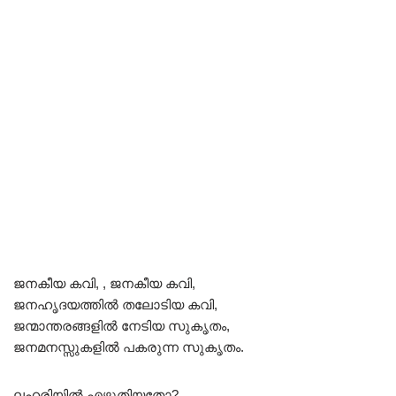
ജനകീയ കവി, , ജനകീയ കവി,
ജനഹൃദയത്തിൽ തലോടിയ കവി,
ജന്മാന്തരങ്ങളിൽ നേടിയ സുകൃതം,
ജനമനസ്സുകളിൽ പകരുന്ന സുകൃതം.
ലഹരിയിൽ എഴുതിയതോ?