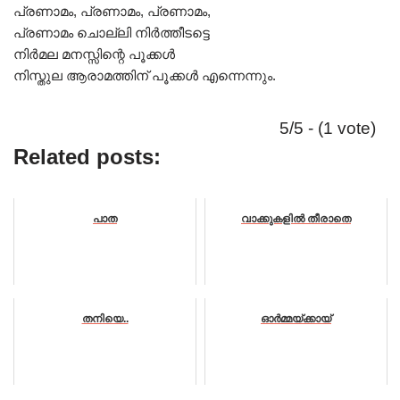
പ്രണാമം, പ്രണാമം, പ്രണാമം,
പ്രണാമം ചൊല്ലി നിർത്തീടട്ടെ
നിർമല മനസ്സിന്റെ പൂക്കൾ
നിസ്തുല ആരാമത്തിന് പൂക്കൾ എന്നെന്നും.
5/5 - (1 vote)
Related posts:
പാത
വാക്കുകളിൽ തീരാതെ
തനിയെ..
ഓർമ്മയ്ക്കായ്