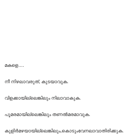
മകളെ….
നീ നിഴലാവരുത്, കുടയാവുക.
വിളക്കായില്ലെങ്കിലും നിലാവാകുക.
പൂമരമായില്ലെങ്കിലും തണൽമരമാവുക.
കുളിർമഴയായില്ലെങ്കിലും,കൊടുംവേനലാവാതിരിക്കുക.