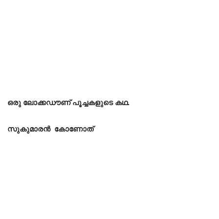
ഒരു
ലോക്കഡൗണ്
പൂച്ചകളുടെ
കഥ
.
സുകുമാരൻ
കോണോത്