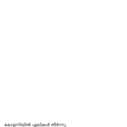
കോളനിയിൽ എലികൾ തീർന്നു.