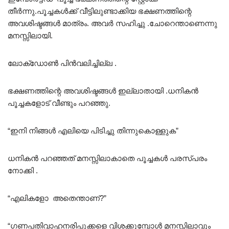
തീർന്നു.പൂച്ചകൾക്ക് വീട്ടിലുണ്ടാക്കിയ ഭക്ഷണത്തിന്റെ
അവശിഷ്ടങ്ങൾ മാത്രം. അവർ സഹിച്ചു .ചോറെന്താണെന്നു
മനസ്സിലായി.
ലോക്‌ഡോൺ പിൻവലിച്ചില്ല .
ഭക്ഷണത്തിന്റെ അവശിഷ്ടങ്ങൾ ഇല്ലാതായി .ധനികൻ
പൂച്ചകളോട് വീണ്ടും പറഞ്ഞു.
“ഇനി നിങ്ങൾ എലിയെ പിടിച്ചു തിന്നുകൊള്ളുക”
ധനികൻ പറഞ്ഞത് മനസ്സിലാകാതെ പൂച്ചകൾ പരസ്പരം
നോക്കി .
“എലികളോ അതെന്താണ്?”
“ഗണപതിവാഹനരിപുക്കളെ വിശക്കുമ്പോൾ മനസ്സിലാവും