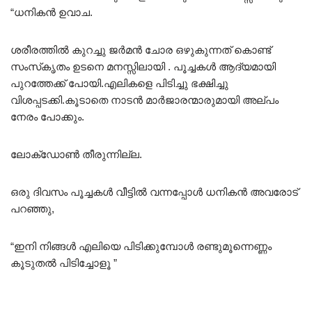
“ധനികൻ ഉവാച.
ശരീരത്തിൽ കുറച്ചു ജർമൻ ചോര ഒഴുകുന്നത് കൊണ്ട്
സംസ്‌കൃതം ഉടനെ മനസ്സിലായി . പൂച്ചകൾ ആദ്യമായി
പുറത്തേക്ക് പോയി.എലികളെ പിടിച്ചു ഭക്ഷിച്ചു
വിശപ്പടക്കി.കൂടാതെ നാടൻ മാർജാരന്മാരുമായി അല്പം
നേരം പോക്കും.
ലോക്‌ഡോൺ തീരുന്നില്ല.
ഒരു ദിവസം പൂച്ചകൾ വീട്ടിൽ വന്നപ്പോൾ ധനികൻ അവരോട്
പറഞ്ഞു,
“ഇനി നിങ്ങൾ എലിയെ പിടിക്കുമ്പോൾ രണ്ടുമൂന്നെണ്ണം
കൂടുതൽ പിടിച്ചോളൂ ”