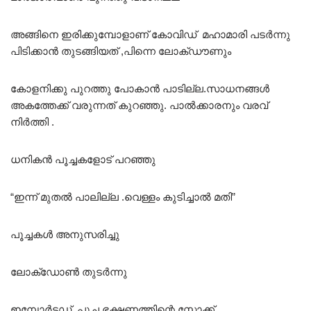
അങ്ങിനെ ഇരിക്കുമ്പോളാണ് കോവിഡ് മഹാമാരി പടർന്നു
പിടിക്കാൻ തുടങ്ങിയത് ,പിന്നെ ലോക്‌ഡൗണും
കോളനിക്കു പുറത്തു പോകാൻ പാടില്ല.സാധനങ്ങൾ
അകത്തേക്ക് വരുന്നത് കുറഞ്ഞു. പാൽക്കാരനും വരവ്
നിർത്തി .
ധനികൻ പൂച്ചകളോട് പറഞ്ഞു
“ഇന്ന് മുതൽ പാലില്ല .വെള്ളം കുടിച്ചാൽ മതി”
പൂച്ചകൾ അനുസരിച്ചു
ലോക്‌ഡോൺ തുടർന്നു
ഇമ്പോർട്ടഡ് പൂച്ച ഭക്ഷണത്തിന്റെ സ്റ്റോക്ക്