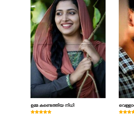
ഉമ്മ കണ്ടെത്തിയ നിധി
വെള്ളാ
Rated
Rated
5.00
4.00
out of 5
out of 5