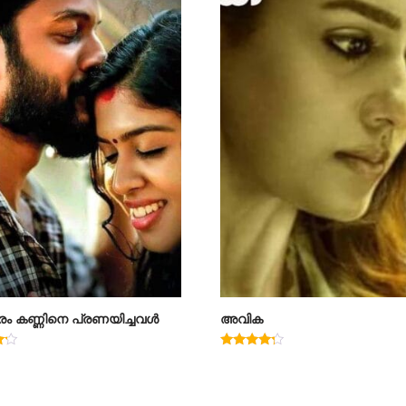
രം കണ്ണിനെ പ്രണയിച്ചവൾ
അവിക
Rated
4.00
out of 5