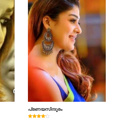
പ്രണയസിന്ദൂരം
Rated
4.00
out of 5