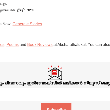
றாது.
மையாக புரியும். 💔✨
es Now!
Generate Stories
ies
,
Poems
and
Book Reviews
at Aksharathalukal. You can also
ിവസവും ഇന്‍ബോക്‌സില്‍ ലഭിക്കാന്‍ ന്യൂസ് ലെറ
Subscribe