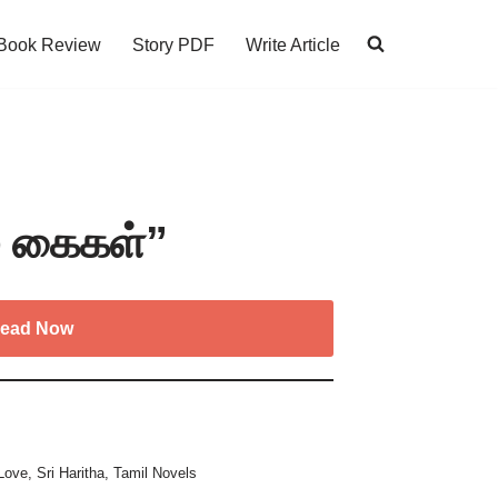
Book Review
Story PDF
Write Article
ம் கைகள்”
ead Now
Love
,
Sri Haritha
,
Tamil Novels