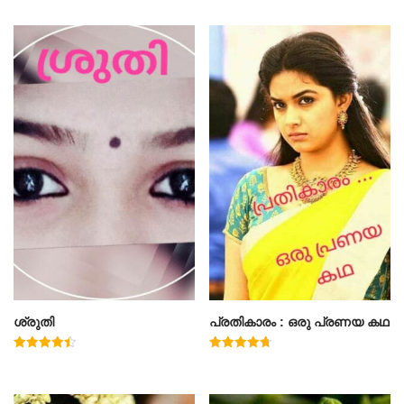
ശ്രുതി
പ്രതികാരം : ഒരു പ്രണയ കഥ
Rated
Rated
4.50
4.71
out of 5
out of 5