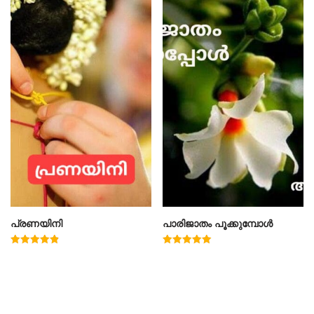
പ്രണയിനി
പാരിജാതം പൂക്കുമ്പോൾ
Rated
Rated
4.91
5.00
out of 5
out of 5