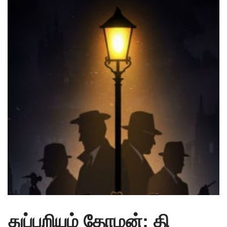
துப்பறியும் தோழன்: தி