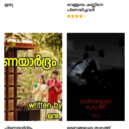
ഋതു
വെള്ളാരം കണ്ണിനെ
പ്രണയിച്ചവൾ
Rated
4.00
out of 5
പ്രണയാർദ്രം
മരണങ്ങളുടെ തുരുത്ത്