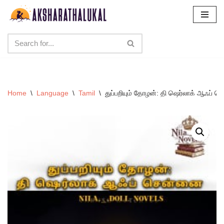
Skip
to
content
Home
\
Language
\
Tamil
\
துப்பறியும் தோழன்: தி ஷெர்லாக் ஆஃப் 