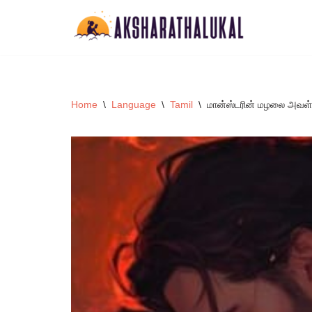
Skip
to
content
Home
\
Language
\
Tamil
\
மான்ஸ்டரின் மழலை அவள்