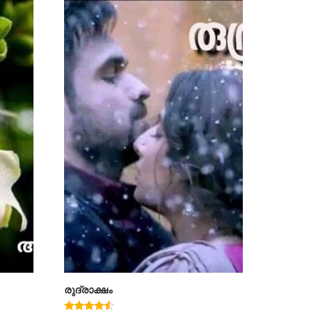
രുദ്രാക്ഷം