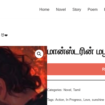
Home
Novel
Story
Poem
 😈❤️
மான்ஸ்டரின் 
R
Categories:
Novel
,
Tamil
Tags:
Action
,
In Progress
,
Love
,
sunshine