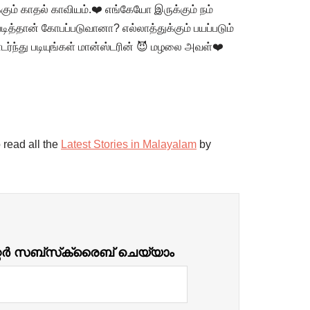
கும் காதல் காவியம்.❤️ ​எங்கேயோ இருக்கும் நம்
த்தான் கோபப்படுவானா? ​எல்லாத்துக்கும் பயப்படும்
்ந்து படியுங்கள் மான்ஸ்டரின் 😈 மழலை அவள்❤️
 read all the
Latest Stories in Malayalam
by
്റർ സബ്‌സ്‌ക്രൈബ് ചെയ്യാം