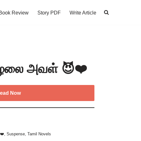
Book Review
Story PDF
Write Article
மழலை அவள் 😈❤️
ead Now
 ❤️
,
Suspense
,
Tamil Novels