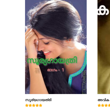
സൂര്യഗായത്രി
അവിക