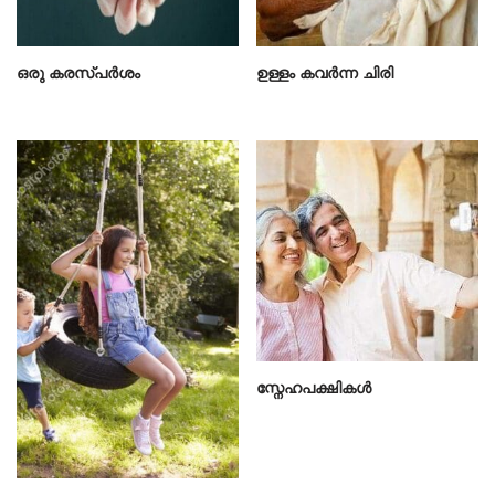
ഒരു കരസ്പർശം
ഉള്ളം കവർന്ന ചിരി
സ്നേഹപക്ഷികൾ