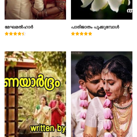
മേഘമൽഹാർ
പാരിജാതം പൂക്കുമ്പോൾ
Rated
Rated
4.50
5.00
out of 5
out of 5