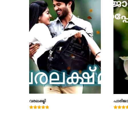
വരലക്ഷ്മി
പാരിജാ
Rated
Rated
4.60
5.00
out of 5
out of 5