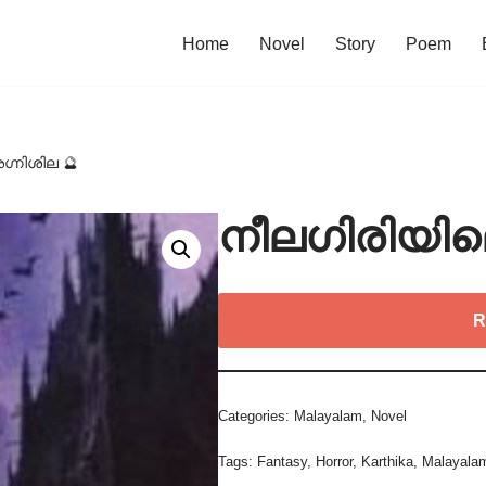
Home
Novel
Story
Poem
്നിശില 🔮
നീലഗിരിയില
R
Categories:
Malayalam
,
Novel
Tags:
Fantasy
,
Horror
,
Karthika
,
Malayala