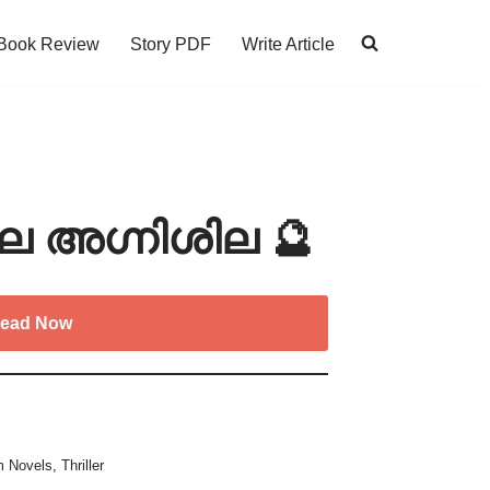
Book Review
Story PDF
Write Article
െ അഗ്നിശില 🔮
ead Now
m Novels
,
Thriller