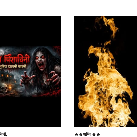
चिनी,
🔥🔥अग्नि 🔥🔥