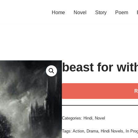
Home
Novel
Story
Poem
beast for wit
R
Categories:
Hindi
,
Novel
Tags:
Action
,
Drama
,
Hindi Novels
,
In Pro