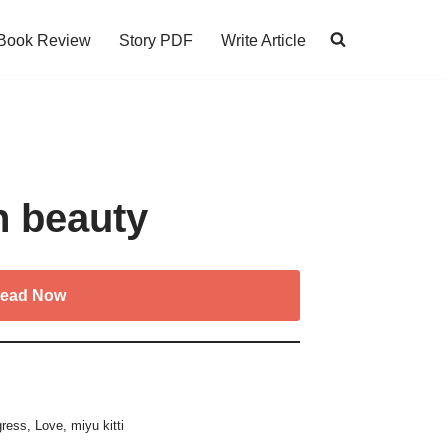
Book Review
Story PDF
Write Article
h beauty
ead Now
gress
,
Love
,
miyu kitti