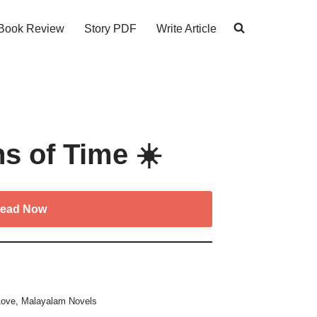
Book Review
Story PDF
Write Article
s of Time ☀️
ead Now
Love
,
Malayalam Novels