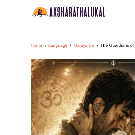
Skip
to
content
Home
\
Language
\
Malayalam
\
The Guardians of