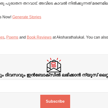
ച്ച ഒരു പുരാതന തറവാട്. അവിടെ കാവൽ നിൽക്കുന്നത് മരണമ
es Now!
Generate Stories
ies
,
Poems
and
Book Reviews
at Aksharathalukal. You can also
ിവസവും ഇന്‍ബോക്‌സില്‍ ലഭിക്കാന്‍ ന്യൂസ് ലെറ
Subscribe