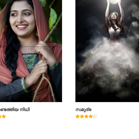
്ടെത്തിയ നിധി
സമുദ്ര
Rated
4.00
out of 5