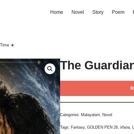
Home
Novel
Story
Poem
 Time ☀️
The Guardian
R
Categories:
Malayalam
,
Novel
Tags:
Fantasy
,
GOLDEN PEN 26
,
irfana
,