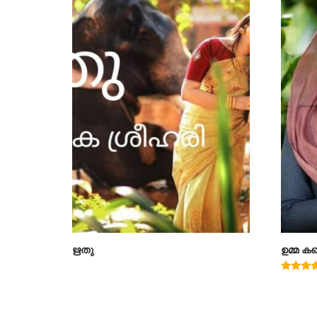
ഋതു
ഉമ്മ കണ
Rated
5.00
out of 5