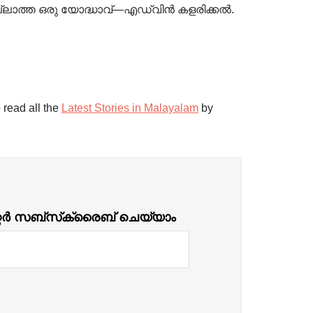
ില്ലാത്ത ഒരു യോദ്ധാവ്—എഡ്വിൻ കളരിക്കൽ.
 read all the
Latest Stories in Malayalam
by
്റർ സബ്‌സ്‌ക്രൈബ് ചെയ്യാം