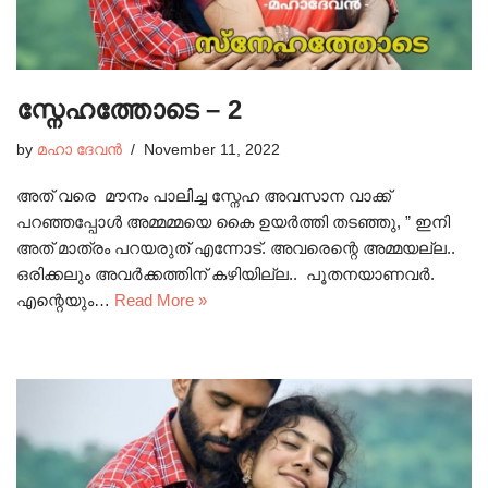
സ്നേഹത്തോടെ – 2
by
മഹാ ദേവൻ
November 11, 2022
അത് വരെ മൗനം പാലിച്ച സ്നേഹ അവസാന വാക്ക്
പറഞ്ഞപ്പോൾ അമ്മമ്മയെ കൈ ഉയർത്തി തടഞ്ഞു, ” ഇനി
അത് മാത്രം പറയരുത് എന്നോട്. അവരെന്റെ അമ്മയല്ല..
ഒരിക്കലും അവർക്കത്തിന് കഴിയില്ല.. പൂതനയാണവർ.
എന്റെയും…
Read More »