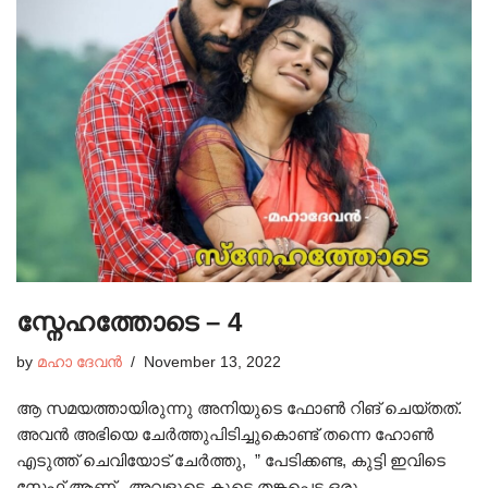
സ്നേഹത്തോടെ – 4
by
മഹാ ദേവൻ
November 13, 2022
ആ സമയത്തായിരുന്നു അനിയുടെ ഫോൺ റിങ് ചെയ്തത്.
അവൻ അഭിയെ ചേർത്തുപിടിച്ചുകൊണ്ട് തന്നെ ഹോൺ
എടുത്ത് ചെവിയോട് ചേർത്തു, ” പേടിക്കണ്ട, കുട്ടി ഇവിടെ
സേഫ് ആണ്. അവളുടെ കൂടെ തങ്കപ്പെട്ട ഒരു