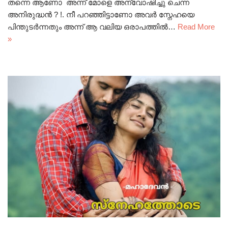
തന്നെ ആണോ അന്ന് മോളെ അന്വോഷിച്ചു ചെന്ന
അനിരുദ്ധൻ ? !. നീ പറഞ്ഞിട്ടാണോ അവർ സ്നേഹയെ
പിന്തുടർന്നതും അന്ന് ആ വലിയ ഒരാപത്തിൽ…
Read More
»