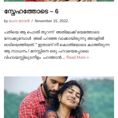
സ്നേഹത്തോടെ – 6
by
മഹാ ദേവൻ
November 15, 2022
പതിയെ ആ പൊതി തുറന്ന് അതിലേക്ക് ഭയത്തോടെ
നോക്കുമ്പോൾ അഭി പറഞ്ഞ വാക്കായിരുന്നു അവളിൽ
ഓടിയെത്തിയത്. ” ഇതാണ് നീ കൊതിയോടെ കാത്തിരുന്ന
ആ സാധനം ! മനസ്സിനെ ഒരു പറവയെപ്പോലെ
വിഹായസ്സിലുടനീളം പറത്താൻ…
Read More »