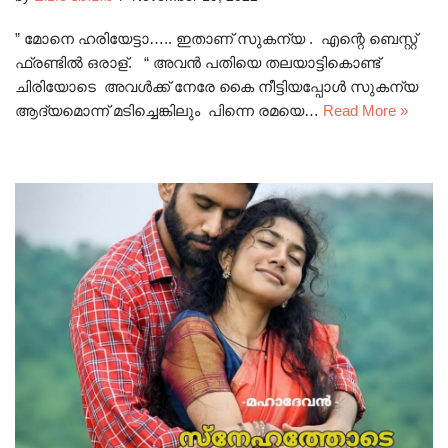
” മോനെ ഹരിയേട്ടാ….. ഇതാണ് സുകന്യ . എന്റെ ബെസ്റ്റ്
ഫ്രണ്ടിൽ ഒരാള്. “ അവൻ പതിയെ തലയാട്ടികൊണ്ട്
ചിരിയോടെ അവൾക്ക് നേരേ കൈ നീട്ടിയപ്പോൾ സുകന്യ
ആദ്യമൊന്ന് മടിച്ചെങ്കിലും പിന്നെ രമയെ…
Read More »