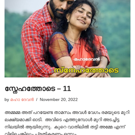
സ്നേഹത്തോടെ – 11
by
മഹാ ദേവൻ
November 20, 2022
അമ്മമ്മ അത് പറയേണ്ട താമസം അവൾ വേഗം രമയുടെ മുറി
ലക്ഷ്യമാക്കി ഓടി. അവിടെ എത്തുമ്പോൾ മുറി അടച്ചിട്ട
നിലയിൽ ആയിരുന്നു. കുറെ വാതിലിൽ തട്ടി അമ്മേ എന്ന്
വിളിച്ചെങ്കിലും പ്രതികരണം ഒന്നും