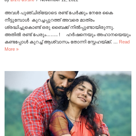
അവൾ പുഞ്ചിരിയോടെ രണ്ട് പേർക്കും നേരേ കൈ
നീട്ടുമ്പോൾ കുറച്ചപ്പുറത്ത്‌ അവരെ മാത്രം
ശ്രദ്ധിച്ചുകൊണ്ട് ഒരു ബൈക്ക് നിൽപ്പുണ്ടായിരുന്നു.
അതിൽ രണ്ട് പേരും…….. ! ഹർഷനെയും അഹാനയെയും
കണ്ടപ്പോൾ കുറച്ച് ആശ്വാസം തോന്നി സ്നേഹയ്ക്ക്. …
Read
More »