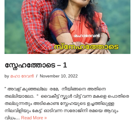
സ്നേഹത്തോടെ – 1
by
മഹാ ദേവൻ
November 10, 2022
” അവള് കുഞ്ഞല്ലേ രമേ, നീയിങ്ങനെ അതിനെ
തല്ലിയാലോ. “ വൈകീട്ട് സ്കൂൾ വിട്ട് വന്ന മകളെ പൊതിരെ
തല്ലുന്നതും അടികൊണ്ട സ്നേഹയുടെ ഉച്ചത്തിലുള്ള
നിലവിളിയും കേട്ട് ഓടിവന്ന സരോജിനി രമയെ ആവും
വിധം…
Read More »