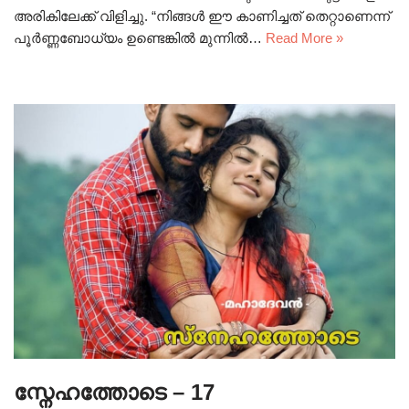
അരികിലേക്ക് വിളിച്ചു. “നിങ്ങൾ ഈ കാണിച്ചത് തെറ്റാണെന്ന്
പൂർണ്ണബോധ്യം ഉണ്ടെങ്കിൽ മുന്നിൽ…
Read More »
സ്നേഹത്തോടെ – 17