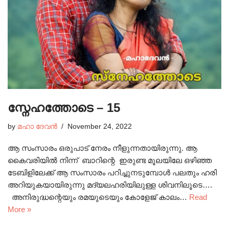
സ്നേഹത്തോടെ – 15
by
മഹാ ദേവൻ
November 24, 2022
ആ സംസാരം ഒരുപാട് നേരം നീളുന്നതായിരുന്നു. ആ
കൈവരിയിൽ നിന്ന് ബാറിന്റെ ഇരുണ്ട മൂലയിലേ ഒഴിഞ്ഞ
ടേബിളിലേക്ക് ആ സംസാരം പറിച്ചുനടുമ്പോൾ പലതും ഹരി
അറിയുകയായിരുന്നു മദ്യലഹരിയിലുള്ള ശിവനിലൂടെ….
അനിരുദ്ധന്റെയും രമയുടെയും കോളേജ് കാലം…
Read
More »