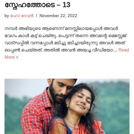
സ്നേഹത്തോടെ – 13
by
മഹാ ദേവൻ
November 22, 2022
നമ്പർ അഭിയുടെ ആണെന്ന് മനസ്സിലായപ്പോൾ അവൾ
വേഗം കാൾ കട്ട് ചെയ്തു. പെട്ടന്ന് തന്നെ അവന്റെ മെസ്സേജ്
വാട്സപ്പിൽ വന്നപ്പോൾ മടിച്ചു മടിച്ചായിരുന്നു അവൾ അത്
ഓപ്പൺ ചെയ്തത്. അതിൽ അവൻ അയച്ച വീഡിയോ…
Read
More »