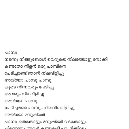
പാമ്പു
നടന്നു നീങ്ങുബോൾ വെറുതെ നിലത്തോട്ടു നോക്കി
കണ്ടതോ നീളൻ ഒരു പാമ്പിനെ
പേടിച്ചരണ്ട് ഞാൻ നിലവിളിച്ചു
അയ്യോ പാമ്പു പാമ്പു
കൂടെ നിന്നവരും പേടിച്ചു
അവരും നിലവിളിച്ചു
അയ്യോ പാമ്പു
പേടിച്ചരണ്ട പാമ്പും നിലവിലവിളിച്ചു
അയ്യോ മനുഷ്യർ
പാമ്പു തെക്കോട്ടും മനുഷ്യർ വടക്കോട്ടും
പിന്നെയും അവർ കണ്ടുമുട്ടി പല ദിക്കിലും