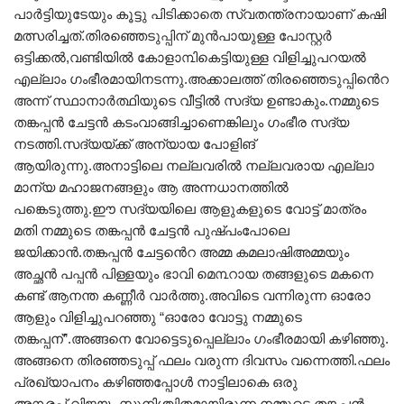
പാർട്ടിയുടേയും കൂട്ടു പിടിക്കാതെ സ്വതന്ത്രനായാണ് കഷി
മത്സരിച്ചത്.തിരഞ്ഞെടുപ്പിന് മുൻപായുള്ള പോസ്റ്റർ
ഒട്ടിക്കൽ,വണ്ടിയിൽ കോളാ൩ികെട്ടിയുള്ള വിളിച്ചുപറയൽ
എല്ലാം ഗംഭീരമായിനടന്നു.അക്കാലത്ത് തിരഞ്ഞെടുപ്പിൻെറ
അന്ന് സ്ഥാനാർത്ഥിയുടെ വീട്ടിൽ സദ്യ ഉണ്ടാകും.നമ്മുടെ
തങ്കപ്പൻ ചേട്ടൻ കടംവാങ്ങിച്ചാണെങ്കിലും ഗംഭീര സദ്യ
നടത്തി.സദ്യയ്ക്ക് അന്യായ പോളിങ്
ആയിരുന്നു.അനാട്ടിലെ നല്ലവരിൽ നല്ലവരായ എല്ലാ
മാന്യ മഹാജനങ്ങളും ആ അന്നധാനത്തിൽ
പങ്കെടുത്തു.ഈ സദ്യയിലെ ആളുകളുടെ വോട്ട് മാത്രം
മതി നമ്മുടെ തങ്കപ്പൻ ചേട്ടൻ പുഷ്പംപോലെ
ജയിക്കാൻ.തങ്കപ്പൻ ചേട്ടൻെറ അമ്മ കമലാഷിഅമ്മയും
അച്ഛൻ പപ്പൻ പിള്ളയും ഭാവി മെ൩റായ തങ്ങളുടെ മകനെ
കണ്ട് ആനന്ത കണ്ണീർ വാർത്തു.അവിടെ വന്നിരുന്ന ഓരോ
ആളും വിളിച്ചുപറഞ്ഞു “ഓരോ വോട്ടു നമ്മുടെ
തങ്കപ്പന്”.അങ്ങനെ വോട്ടെടുപ്പെല്ലാം ഗംഭീരമായി കഴിഞ്ഞു.
അങ്ങനെ തിരഞ്ഞടുപ്പ് ഫലം വരുന്ന ദിവസം വന്നെത്തി.ഫലം
പ്രഖ്യാപനം കഴിഞ്ഞപ്പോൾ നാട്ടിലാകെ ഒരു
അ൩രപ്പ്.വിജയം സുനിശ്ചിതമായിരുന്ന നമ്മുടെ തങ്കപ്പൻ