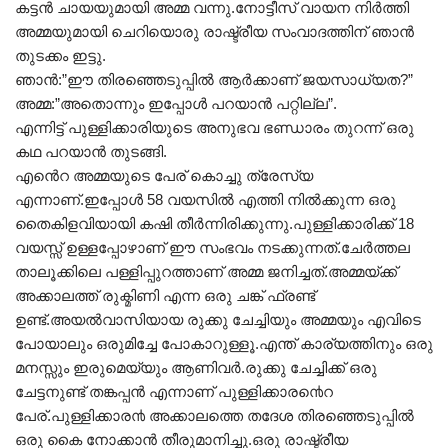
കട്ടൻ ചായയുമായി അമ്മ വന്നു.നോട്ടീസ് വായന നിർത്തി
അമ്മയുമായി ചെറിയൊരു രാഷ്ട്രീയ സംവാദത്തിന് ഞാൻ
തുടക്കം ഇട്ടു.
ഞാൻ:”ഈ തിരഞ്ഞെടുപ്പിൽ ആർക്കാണ് ജയസാധ്യത?”
അമ്മ:”അതൊന്നും ഇപ്പോൾ പറയാൻ പറ്റില്ല”.
എന്നിട്ട് പുള്ളിക്കാരിയുടെ അനുഭവ ഭണ്ഡാരം തുറന്ന് ഒരു
കഥ പറയാൻ തുടങ്ങി.
എൻെറ അമ്മയുടെ പേര് കൊച്ചു ത്രേസ്യ
എന്നാണ്.ഇപ്പോൾ 58 വയസിൽ എത്തി നിൽക്കുന്ന ഒരു
തൈകിളവിയായി കഷി തീർന്നിരിക്കുന്നു.പുള്ളിക്കാരിക്ക് 18
വയസ്സ് ഉള്ളപ്പോഴാണ് ഈ സംഭവം നടക്കുന്നത്.ചേർത്തല
താലൂക്കിലെ പള്ളിപ്പുറത്താണ് അമ്മ ജനിച്ചത്.അമ്മയ്ക്ക്
അക്കാലത്ത് രുക്മിണി എന്ന ഒരു ചങ്ക് ഫ്രണ്ട്
ഉണ്ട്.അയൽവാസിയായ രുക്കു ചേച്ചിയും അമ്മയും എവിടെ
പോയാലും ഒരുമിച്ചേ പോകാറുള്ളൂ.എന്ത് കാര്യത്തിനും ഒരു
മനസ്സും ഇരുമെയ്യും ആണിവർ.രുക്കു ചേച്ചിക്ക് ഒരു
ചേട്ടനുണ്ട് തങ്കപ്പൻ എന്നാണ് പുള്ളിക്കാര൯െറ
പേര്.പുള്ളിക്കാര൯ അക്കാലത്തെ തദേശ തിരഞ്ഞെടുപ്പിൽ
ഒരു കൈ നോക്കാൻ തീരുമാനിച്ചു.ഒരു രാഷ്ട്രീയ