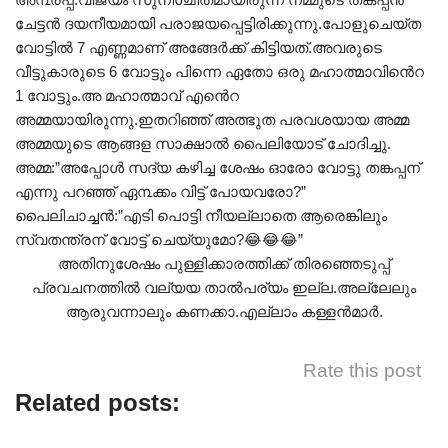
ചേട്ടൻ ദയനീയമായി പരാജയപ്പെട്ടിരിക്കുന്നു.പോളുചെയ്ത
വോട്ടിൽ 7 എണ്ണമാണ് അങ്ങേർക്ക് കിട്ടിയത്.അവരുടെ
വീട്ടുകാരുടെ 6 വോട്ടും പിന്നെ ഏതോ ഒരു മഹാത്മാവിൻെറ
1 വോട്ടും.അ മഹാത്മാവ് എൻെറ
അമ്മയായിരുന്നു.ഇതറിഞ്ഞ് അത്ഭുത പരവശയായ അമ്മ
അമ്മയുടെ ആങ്ങള സാക്ഷാൽ പൈലിയോട് ചോദിച്ചു.
അമ്മ:”അപ്പോൾ സദ്യ കഴിച്ച ശേഷം ഓരോ വോട്ടു തങ്കപ്പന്
എന്നു പറഞ്ഞ് ഏ൩ക്കം വിട്ട് പോയവരോ?”
പൈലിചാച്ചൻ:”എടി പൊട്ടി നീയല്ലാതെ ആരെങ്കിലും
സ്വതന്ത്രന് വോട്ട് ചെയ്യുമോ?😂😂😂”
അതിനുശേഷം പുള്ളിക്കാരത്തിക്ക് തിരഞ്ഞെടുപ്പ്
പ്രവചനത്തിൽ വല്യയ താൽപര്യം ഇല്ല.അല്ലേലും
ആരുവന്നാലും കണക്കാ.എല്ലാം കള്ളൻമാർ.
Rate this post
Related posts: