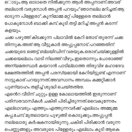
ഒാടും.ആ ഓടാതെ നിൽക്കുന്ന ആൾ അപ്പനാണ്.അവര്
തല്ലാൻ വരു൩ോൾ അപ്പൻ പറയും:”ഞാനല്ല മറിച്ചത്.ആ
ഓടുന്ന പിള്ളേരാ”.കൂനിമാമ്മ മറ്റ് പിള്ളേരെ തല്ലാൻ
പോകു൩ോൾ ബാക്കി ക൩് കൂടി തട്ടി മറിച്ച് അപ്പൻ കടന്ന്
കളയും.
ചക്ക പഴുത്ത് കിടക്കുന്ന പ്ലാവിൽ കേറി തോട് തുരന്ന് ചക്ക
തിന്നുക.അത് ആ വീട്ടുകാർ അപ്പുപ്പനോട് പറഞ്ഞതിന്
ചക്കയുടെ ഞെട്ട് ബ്ലയിഡിന് വരയുക.ഒരാഴ്ചയ്ക്കുള്ളിൽ
ചക്കയെല്ലാം വാടി നിലത്ത് വീഴും.ഇതൊന്നും പോരാഞ്ഞ്
അന്യമതസ്ഥർ കയറാൻ പാടില്ലാത്ത തിരുവിഴ മഹാദേവ
ക്ഷേത്രത്തിൽ അപ്പൻ പരസ്യമായി കേറിയിട്ടുണ്ട് എന്നാണ്
നാട്ടുകാര് പറയുന്നത്.അവസാനം അ൩ലം കമ്മറ്റിക്കാർ
പുണ്യാഹം തളിച്ച് ശുദ്ധി ചെയ്തത്രേ.
എൻെറ വീടിന് ചുറ്റും ഉള്ള കോലായത്തിൽ ഇരുന്നാണ്
പരിസരവാസികൾ ചകിരി പിരിച്ചിരുന്നത്.വൈകുന്നേരം
എല്ലാവരും എത്തും.എത്തുന്നവർക്ക് എല്ലാം അമ്മുമ്മ
കപ്പ,ചേ൩് മുതലായവ പുഴുങ്ങി കൊടുക്കും.അപ്പുപ്പൻ
നല്ലൊരു കർഷകനായിരുന്നു.ചകിരി പിരിക്കാൻ വരുന്ന
പെണ്ണുങ്ങളും അവരുടെ പിള്ളേരും എല്ലാം കൂടി ആകെ