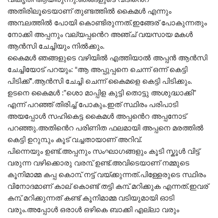
അതിരിലൂടെയാണ് തുണ്ടത്തിൽ കൈമൾ എന്നും
അ൩ലത്തിൽ പോയി കൊണ്ടിരുന്നത്.ഇങ്ങേര് പോകുന്നതും
നോക്കി അപ്പനും വല്യപ്പൻെറ അഞ്ച് വയസായ മകൾ
ആൻസി ചേച്ചിയും നിൽക്കും.
കൈമൾ ഞങ്ങളുടെ വഴിയിൽ എത്തിയാൽ അപ്പൻ ആൻസി
ചേച്ചിയോട് പറയും: “ആ അപ്പുപ്പനെ ചെന്ന് ഒന്ന് കെട്ടി
പിടിക്ക്”.ആൻസി ചേച്ചി ചെന്ന് കൈമളെ കെട്ടി പിടിക്കും.
ഉടനെ കൈമൾ :”ശൊ മാപ്പിള കുട്ടി തൊട്ടു അശുദ്ധാക്കി”
എന്ന് പറഞ്ഞ് തിരിച്ച് പോകും.ഇത് സ്ഥിരം പരിപാടി
അയപ്പോൾ സഹികെട്ട കൈമൾ അപ്പൻെറ അപ്പനോട്
പറഞ്ഞു.അതിൻെറ പരിണിത ഫലമായി അപ്പനെ മരത്തിൽ
കെട്ടി ഉറു൩ും കൂട് വച്ചതായാണ് അറിവ്.
പിന്നെയും ഉണ്ട്.അപ്പനും സംഘാഗങ്ങളും കൂടി സ്കൂൾ വിട്ട്
വരുന്ന വഴിക്കൊരു വര൩് ഉണ്ട്.അവിടെയാണ് നമ്മുടെ
കൂനിമാമ്മ കപ്പ കൊ൩് നട്ട് വയ്ക്കുന്നത്.പിള്ളേരുടെ സ്ഥിരം
വിനോദമാണ് കാല് കൊണ്ട് തട്ടി ക൩് മറിക്കുക എന്നത്.ഇവര്
ക൩് മറിക്കുന്നത് കണ്ട് കൂനിമാമ്മ വടിയുമായി ഓടി
വരും.അപ്പോൾ ഒരാൾ ഒഴികെ ബാക്കി എല്ലാ വരും