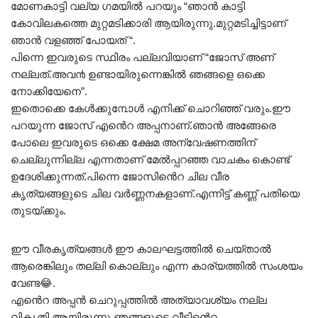
മോണകാട്ടി വല്യ ഗമയിൽ പറയും “ഞാൻ കാട്ടി
കോവിലകത്തെ മുറ്റമടിക്കാരി ആയിരുന്നു.മുറ്റമടിച്ചിട്ടാണ്
ഞാൻ വളഞ്ഞ് പോയത് “.
പിന്നെ ഇവരുടെ സ്ഥിരം പല്ലവിയാണ് “ജോസ് അണ്
നല്ലത്.അവ൯ ഉണ്ടായിരുന്നെങ്കിൽ ഞങ്ങളെ ഒക്കെ
നോക്കിയേനെ”.
ഇതൊക്കെ കേൾക്കു൩ോൾ എനിക്ക് ചൊറിഞ്ഞ് വരും.ഈ
പറയുന്ന ജോസ് എൻെറ അപ്പനാണ്.ഞാൻ അങ്ങേരെ
പോലെ ഇവരുടെ ഒക്കെ ക്ഷേമ അന്വേഷണത്തിന്
ചെല്ലുന്നില്ല എന്നതാണ് മേൽപ്പറഞ്ഞ വാചകം കൊണ്ട്
ഉദേശിക്കുന്നത്.പിന്നെ ജോസിൻെറ ചില വീര
കൃത്യങ്ങളുടെ ചില വർണ്ണനകളാണ്.എന്നിട്ട് കണ്ണ് പതിയെ
തുടയ്ക്കും.
ഈ വീരകൃത്യങ്ങൾ ഈ കാലഘട്ടത്തിൽ ചെയ്താൽ
ആരെങ്കിലും തല്ലി കൊല്ലും എന്ന കാര്യത്തിൽ സംശയം
വേണ്ട😂.
എൻെറ അപ്പൻ ചെറുപ്പത്തിൽ അത്യാവശ്യം നല്ല
വികൃതി ആയിരുന്നു.ഞങ്ങളുടെ വീടിൻെറ