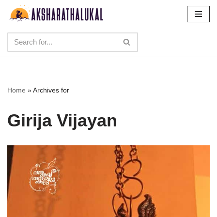
Skip
to
content
Home
»
Archives for
Girija Vijayan