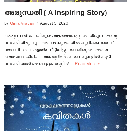
അരുന്ധതി ( A Inspiring Story)
by
Girija Vijayan
August 3, 2020
അരുന്ധതി ജനലിലൂടെ ആർത്തലച്ചു പെയ്യുന്ന മഴയും
നോക്കിയിരുന്നു .. അവൾക്കു മഴയിൽ കുളിക്കണമെന്ന്
തോന്നി.. കൈ എത്ര നീട്ടിയിട്ടും ജനലിലൂടെ മഴയെ
തൊടാനായില്ല… ആ മുറിയിലെ ജനലുകളിൽ കൂടി
നോക്കിയാൽ മഴ വെള്ളം മണ്ണിൽ…
Read More »