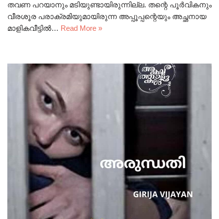
തവണ പറയാനും മടിയുണ്ടായിരുന്നില്ല. തന്റെ പൂർവികനും
വീരശൂര പരാക്രമിയുമായിരുന്ന അപ്പൂപ്പന്റെയും അച്ഛനായ
മാളികവീട്ടിൽ…
Read More »