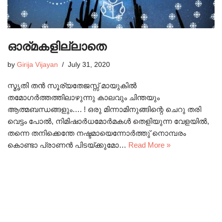
ഓര്മകളില്ലാതെ
by
Girija Vijayan
July 31, 2020
സ്മൃതി തൻ സൂര്യതേജസ്സ് മായുകിൽ
തമോഗർത്തത്തിലാഴുന്നു കാലവും ചിന്തയും
ആത്മബന്ധങ്ങളും…. ! ഒരു മിന്നാമിനുങ്ങിന്റെ ചെറു തരി
വെട്ടം പോൽ, നിമിഷാർധമോർമകൾ തെളിയുന്ന വേളയിൽ,
തന്നെ തനിക്കെന്തേ നഷ്ടമായെന്നോര്‍ത്തു്‌ നൊമ്പരം
കൊണ്ടാ പ്രാണൻ പിടയ്ക്കുമോ…
Read More »