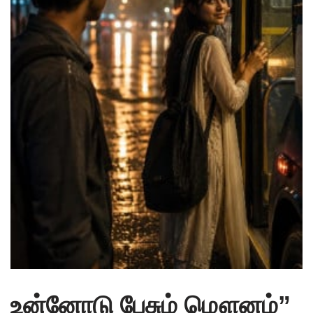
உன்னோடு பேசும் மௌனம்”