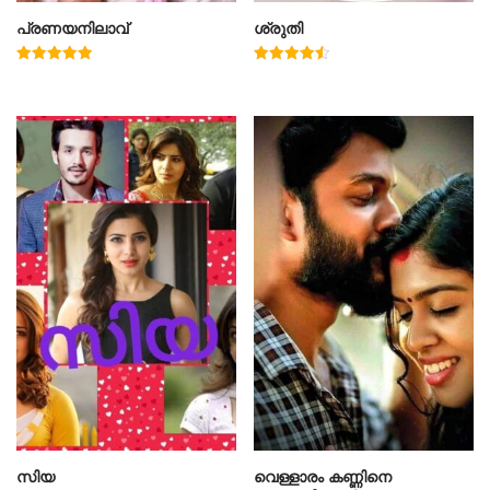
പ്രണയനിലാവ്
ശ്രുതി
Rated
Rated
5.00
4.50
out of 5
out of 5
സിയ
വെള്ളാരം കണ്ണിനെ