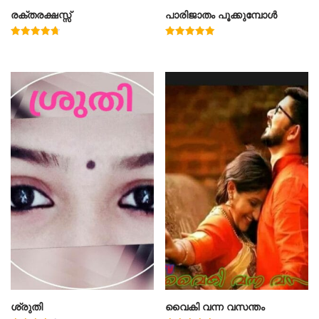
രക്തരക്ഷസ്സ്
പാരിജാതം പൂക്കുമ്പോൾ
Rated
Rated
4.78
5.00
out of 5
out of 5
ശ്രുതി
വൈകി വന്ന വസന്തം