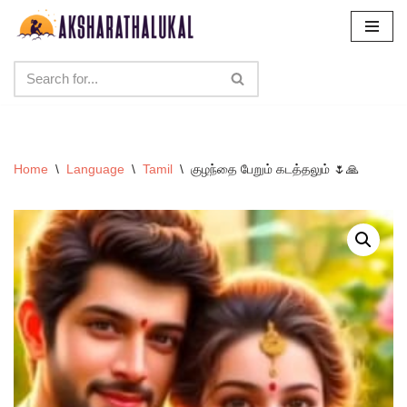
Skip
to
content
Home
\
Language
\
Tamil
\
குழந்தை பேறும் கடத்தலும் 🌷🙏