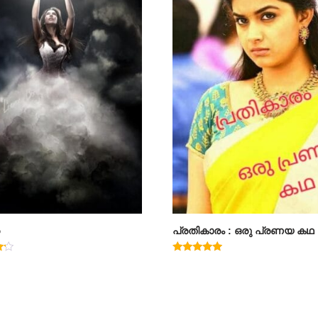
പ്രതികാരം : ഒരു പ്രണയ കഥ
Rated
4.71
out of 5