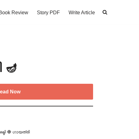
Book Review
Story PDF
Write Article
 🪔
ead Now
്ഷ്മി 🧿 ഗായത്രി