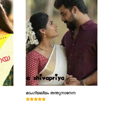
മാംഗ്യല്യം തന്തുനാനേന
Rated
4.67
out of 5