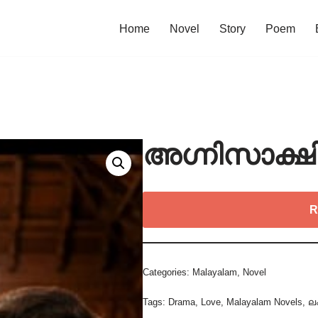
Home
Novel
Story
Poem
അഗ്നിസാക്ഷി
R
Categories:
Malayalam
,
Novel
Tags:
Drama
,
Love
,
Malayalam Novels
,
ലക