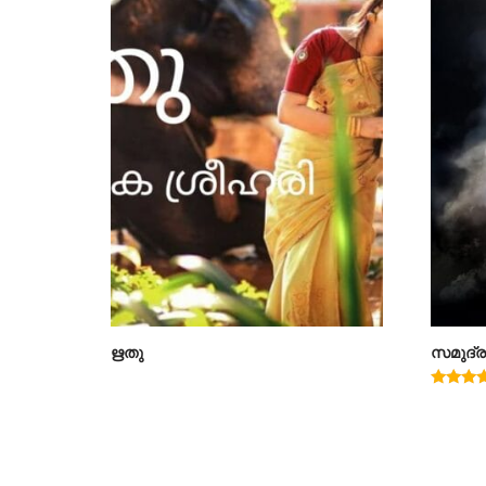
ഋതു
സമുദ്ര
Rated
4.00
out of 5