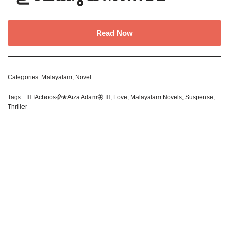
Read Now
Categories:
Malayalam
,
Novel
Tags:
✍🏻🥀Achoos🥀★Aiza Adam🦋❤‍🔥
,
Love
,
Malayalam Novels
,
Suspense
,
Thriller