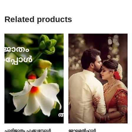
Related products
പാരിജാതം പൂക്കുമ്പോൾ
മേഘമൽഹാർ