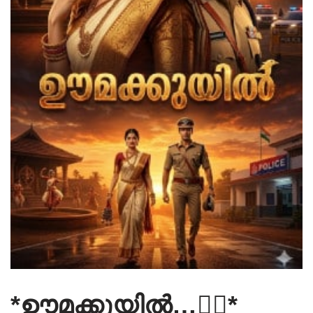
*ഊമക്കുയിൽ…❤‍🔥*