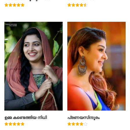
Rated
Rated
5.00
4.50
out of 5
out of 5
ഉമ്മ കണ്ടെത്തിയ നിധി
പ്രണയസിന്ദൂരം
Rated
Rated