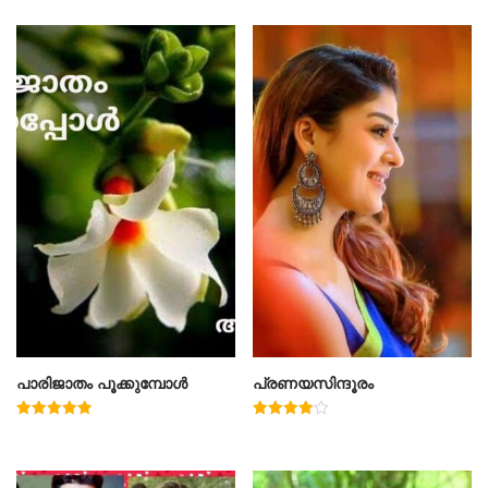
പാരിജാതം പൂക്കുമ്പോൾ
പ്രണയസിന്ദൂരം
Rated
Rated
5.00
4.00
out of 5
out of 5