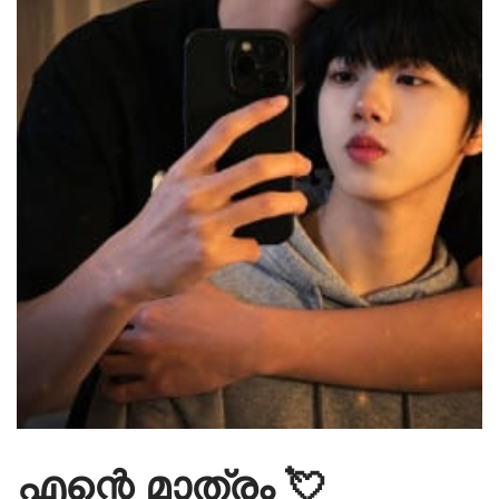
എന്റെ മാത്രം 💘