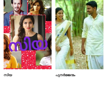
സിയ
പുനർജ്ജന്മം