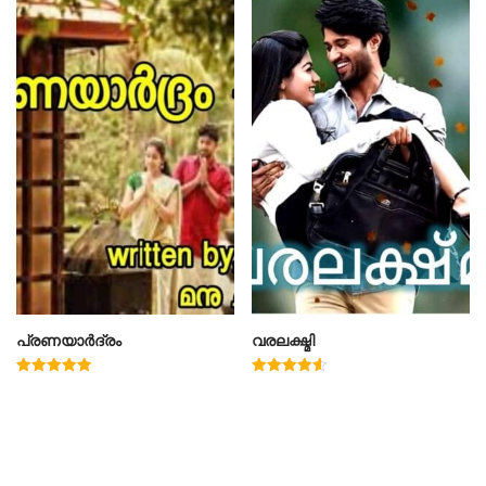
പ്രണയാർദ്രം
വരലക്ഷ്മി
Rated
Rated
5.00
4.60
out of 5
out of 5