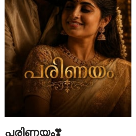
പരിണയം❣️