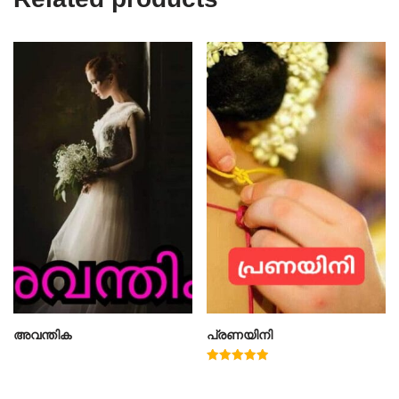
അവന്തിക
പ്രണയിനി
Rated
4.91
out of 5