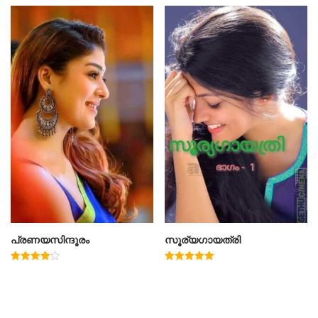
പ്രണയസിന്ദൂരം
സൂര്യഗായത്രി
Rated
Rated
4.00
5.00
out of 5
out of 5