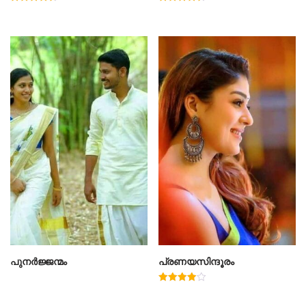
Rated
Rated
4.67
4.50
out of 5
out of 5
പുനർജ്ജന്മം
പ്രണയസിന്ദൂരം
Rated
4.00
out of 5