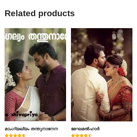
Related products
മാംഗ്യല്യം തന്തുനാനേന
മേഘമൽഹാർ