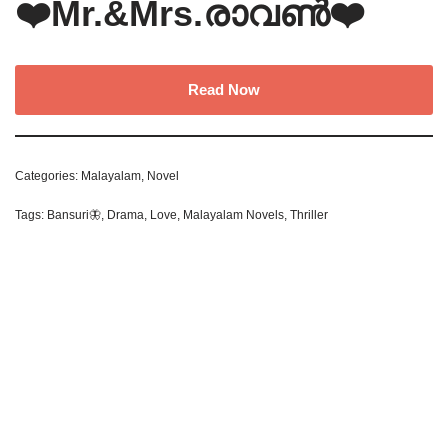
❤️Mr.&Mrs.രാവൺ❤️
Read Now
Categories:
Malayalam
,
Novel
Tags:
Bansuri🦋
,
Drama
,
Love
,
Malayalam Novels
,
Thriller