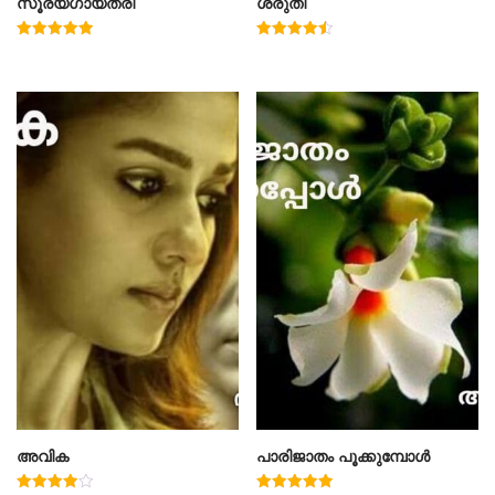
സൂര്യഗായത്രി
ശ്രുതി
Rated
Rated
5.00
4.50
out of 5
out of 5
അവിക
പാരിജാതം പൂക്കുമ്പോൾ