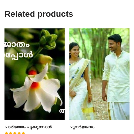
Related products
പാരിജാതം പൂക്കുമ്പോൾ
പുനർജ്ജന്മം