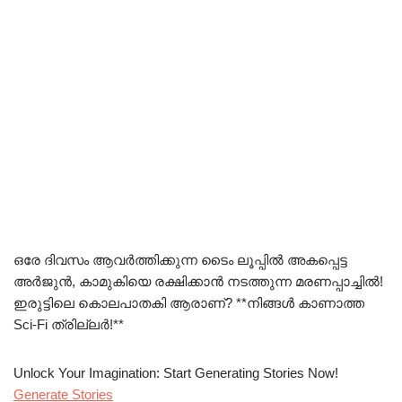
ഒരേ ദിവസം ആവർത്തിക്കുന്ന ടൈം ലൂപ്പിൽ അകപ്പെട്ട
അർജുൻ, കാമുകിയെ രക്ഷിക്കാൻ നടത്തുന്ന മരണപ്പാച്ചിൽ!
ഇരുട്ടിലെ കൊലപാതകി ആരാണ്? **നിങ്ങൾ കാണാത്ത
Sci-Fi ത്രില്ലർ!**
Unlock Your Imagination: Start Generating Stories Now!
Generate Stories