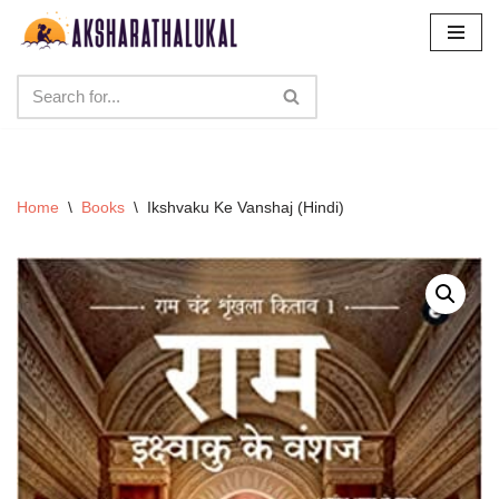
Skip
to
content
Home
\
Books
\
Ikshvaku Ke Vanshaj (Hindi)