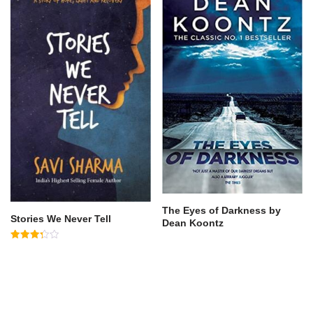
The Eyes of Darkness by
Stories We Never Tell
Dean Koontz
Rated
3.33
out of
5