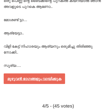
ഒരു പെണ്ണ് ന്റെ ബൈക്കിന്റെ പുറകിൽ കയറിയാൽ ഞാൻ
അവളുടെ പുറകെ ആണോ..
മോശണ്ട് ട്ടാ…
ആര്യേട്ടാ..
വിളി കേട്ട് നിഹാരയും ആര്യനും ഒരുമിച്ചു തിരിഞ്ഞു
നോക്കി..
സൂര്യ….
മുഴുവൻ ഭാഗങ്ങളും വായിക്കുക
4/5 - (45 votes)