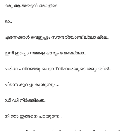
ഒരു ആര്യേട്ടൻ അവള്ടെ..
ഓ..
എന്നേക്കാൾ വെളുപ്പും സൗന്ദര്യോണ്ട് ല്ലോ ല്ലേ..
ഇനി ഇപ്പൊ നമ്മളെ ഒന്നും വേണ്ടല്ലോ..
പരിഭവം നിറഞ്ഞു പെട്ടന്ന് നിഹാരയുടെ ശബ്ദത്തിൽ..
പിന്നെ കുറച്ചു കുശുമ്പും…
ഡീ ഡീ നിർത്തിക്കെ..
നീ ന്താ ഇങ്ങനെ പറയുന്നേ..