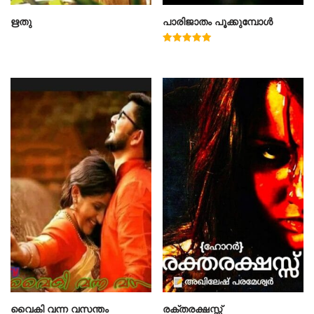
ഋതു
പാരിജാതം പൂക്കുമ്പോൾ
Rated
5.00
out of 5
വൈകി വന്ന വസന്തം
രക്തരക്ഷസ്സ്