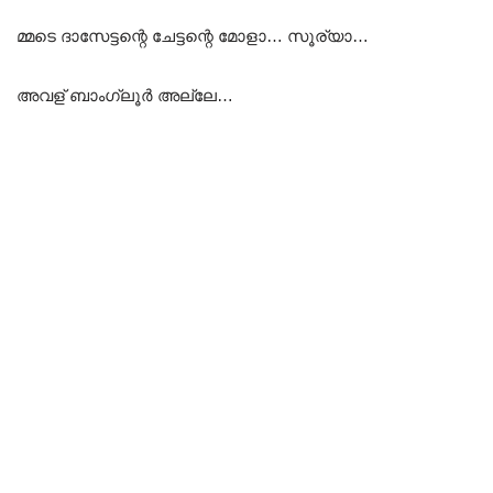
മ്മടെ ദാസേട്ടന്റെ ചേട്ടന്റെ മോളാ… സൂര്യാ…
അവള് ബാംഗ്ലൂർ അല്ലേ…