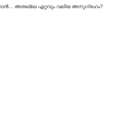
ഞാൻ… അതല്ലേ ഏറ്റവും വലിയ അനുഗ്രഹം?