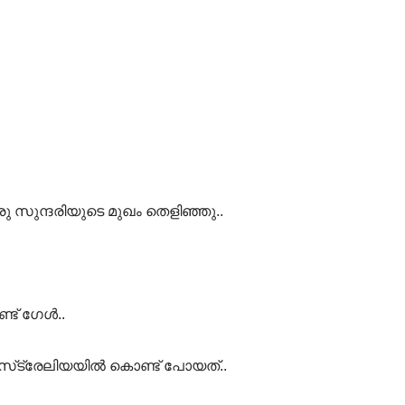
സുന്ദരിയുടെ മുഖം തെളിഞ്ഞു..
്ട് ഗേൾ..
്‌ട്രേലിയയിൽ കൊണ്ട് പോയത്..