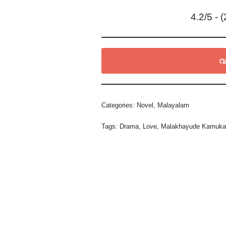
4.2/5 - 
വ
Categories:
Novel
,
Malayalam
Tags:
Drama
,
Love
,
Malakhayude Kamuk