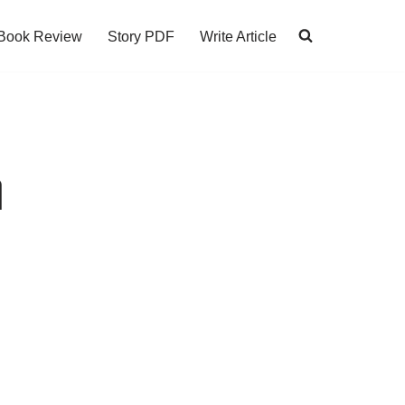
Book Review
Story PDF
Write Article
ി