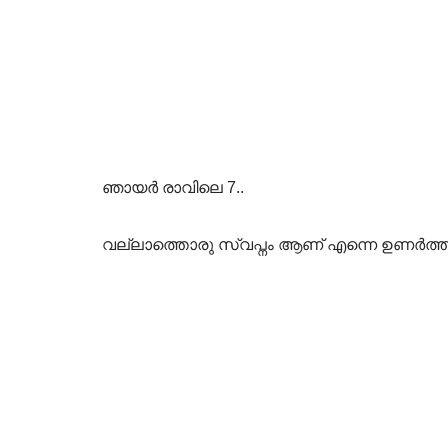
ഞായർ രാവിലെ 7..
വല്ലാത്തൊരു സ്വപ്നം ആണ് എന്നെ ഉണർത്തിയത്