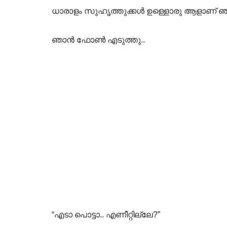
ധാരാളം സുഹൃത്തുക്കൾ ഉള്ളൊരു ആളാണ് 
ഞാൻ ഫോൺ എടുത്തു..
“എടാ പൊട്ടാ.. എണീറ്റില്ലേ?”