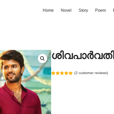
Home
Novel
Story
Poem
ശിവപാർവത
(
2
customer reviews)
Rated
2
5.00
out of 5
based on
customer
ratings