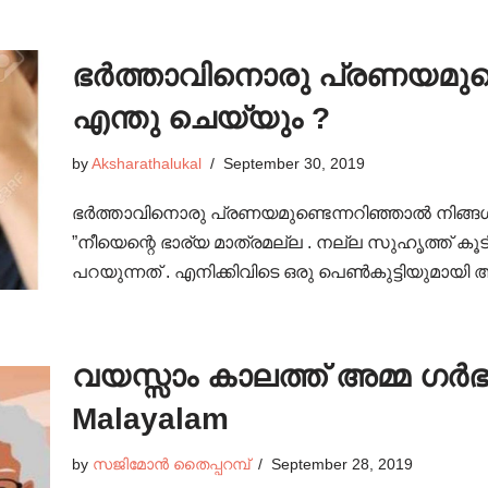
ഭർത്താവിനൊരു പ്രണയമുണ്
എന്തു ചെയ്യും ?
by
Aksharathalukal
September 30, 2019
ഭർത്താവിനൊരു പ്രണയമുണ്ടെന്നറിഞ്ഞാൽ നിങ്ങൾ
”നീയെന്റെ ഭാര്യ മാത്രമല്ല . നല്ല സുഹൃത്ത് 
പറയുന്നത് . എനിക്കിവിടെ ഒരു പെൺകുട്ടിയുമായി അ
വയസ്സാം കാലത്ത് അമ്മ ഗർ
Malayalam
by
സജിമോൻ തൈപ്പറമ്പ്
September 28, 2019