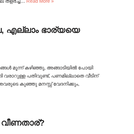
െ തളർച്ച…
Read More »
ല, എല്ലാം ഭാര്യയെ
ങ്ങൾ മൂന്ന് കഴിഞ്ഞു, അങ്ങാടിയിൽ പോയി
ങി വരാറുള്ള പതിവുണ്ട്, പണമില്ലാതെ വീടിന്
രുടെ കുഞ്ഞു മനസ്സ് വേദനിക്കും,
 വീണതാര്?