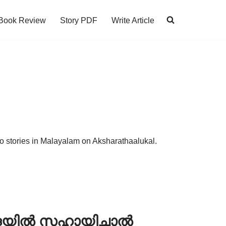
Book Review
Story PDF
Write Article
to stories in Malayalam on Aksharathaalukal.
കളയിൽ സഹായിച്ചാൽ