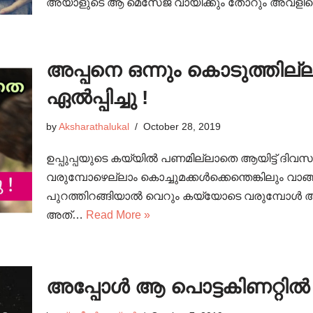
അയാളുടെ ആ മെസേജ് വായിക്കും തോറും അവളില
അപ്പനെ ഒന്നും കൊടുത്തില്
ഏൽപ്പിച്ചു !
by
Aksharathalukal
October 28, 2019
ഉപ്പുപ്പയുടെ കയ്യിൽ പണമില്ലാതെ ആയിട്ട് ദിവസ
വരുമ്പോഴെല്ലാം കൊച്ചുമക്കൾക്കെന്തെങ്കിലും വാങ്
പുറത്തിറങ്ങിയാൽ വെറും കയ്യോടെ വരുമ്പോൾ അവ
അത്…
Read More »
അപ്പോൾ ആ പൊട്ടകിണറ്റിൽ