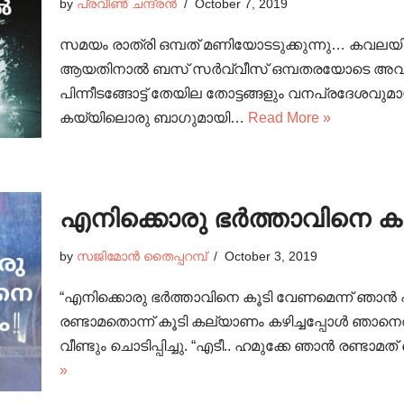
by
പ്രവീൺ ചന്ദ്രൻ
October 7, 2019
സമയം രാത്രി ഒമ്പത് മണിയോടടുക്കുന്നു… കവലയ
ആയതിനാൽ ബസ് സർവ്വീസ് ഒമ്പതരയോടെ അവസാന
പിന്നീടങ്ങോട്ട് തേയില തോട്ടങ്ങളും വനപ്രദേശവുമാ
കയ്യിലൊരു ബാഗുമായി…
Read More »
എനിക്കൊരു ഭർത്താവിനെ ക
by
സജിമോൻ തൈപ്പറമ്പ്
October 3, 2019
“എനിക്കൊരു ഭർത്താവിനെ കൂടി വേണമെന്ന് ഞാൻ പ
രണ്ടാമതൊന്ന് കൂടി കല്യാണം കഴിച്ചപ്പോൾ ഞാ
വീണ്ടും ചൊടിപ്പിച്ചു. “എടീ.. ഹമുക്കേ ഞാൻ രണ്ടാമത്
»