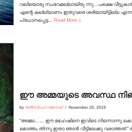
വലിയൊരു സംഭവമല്ലായിരു ന്നു…പക്ഷെ വീട്ടുക
എന്റെ കല്ല്യാണം ഇതുവരെ ശരിയായിട്ടില്ല എന
പ്രധാനപ്പെട്ട…
Read More »
ഈ അമ്മയുടെ അവസ്ഥ നിങ്ങൾക
by
തൻസിംഹ് വയനാട്
November 26, 2019
“അമ്മാ…… ഈ മഹേഷിനെ ഇവിടെ നിന്നൊന്നു കൊണ്ട്
മൊത്തം തിന്നു.ഇതാ ഞാൻ വീട്ടിലേക്കു വരാത്തത്