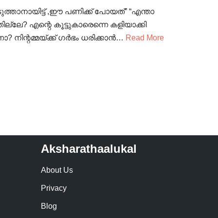
ത്താനായിട്ട് ,ഈ പണിക്ക് പോയത്” “എന്താ
യ്തില്ലേ? എന്റെ കൂട്ടുകാരെന്നെ കളിയാക്കി
നിന്റമ്മയ്ക്ക് ഗർഭം ധരിക്കാൻ…
Read More
Aksharathaalukal
About Us
Privacy
Blog