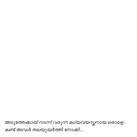
അടുത്തേക്കായ് നടന്ന് വരുന്ന മധ്യവയസ്കനായ ഒരാളെ
കണ്ട് അവൾ തലയുയർത്തി നോക്കി…