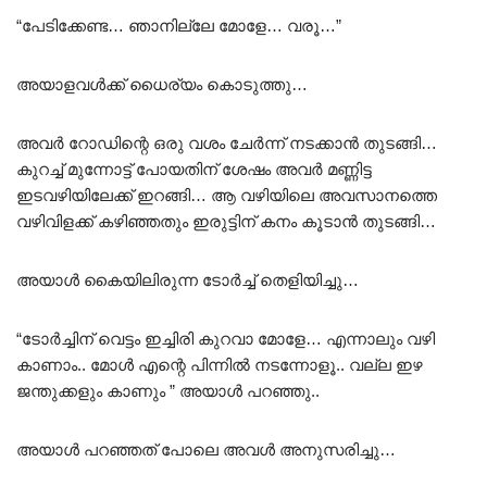
“പേടിക്കേണ്ട… ഞാനില്ലേ മോളേ… വരൂ…”
അയാളവൾക്ക് ധൈര്യം കൊടുത്തു…
അവർ റോഡിന്റെ ഒരു വശം ചേർന്ന് നടക്കാൻ തുടങ്ങി…
കുറച്ച് മുന്നോട്ട് പോയതിന് ശേഷം അവർ മണ്ണിട്ട
ഇടവഴിയിലേക്ക് ഇറങ്ങി… ആ വഴിയിലെ അവസാനത്തെ
വഴിവിളക്ക് കഴിഞ്ഞതും ഇരുട്ടിന് കനം കൂടാൻ തുടങ്ങി…
അയാൾ കൈയിലിരുന്ന ടോർച്ച് തെളിയിച്ചു…
“ടോർച്ചിന് വെട്ടം ഇച്ചിരി കുറവാ മോളേ… എന്നാലും വഴി
കാണാം.. മോൾ എന്റെ പിന്നിൽ നടന്നോളൂ.. വല്ല ഇഴ
ജന്തുക്കളും കാണും ” അയാൾ പറഞ്ഞു..
അയാൾ പറഞ്ഞത് പോലെ അവൾ അനുസരിച്ചു…