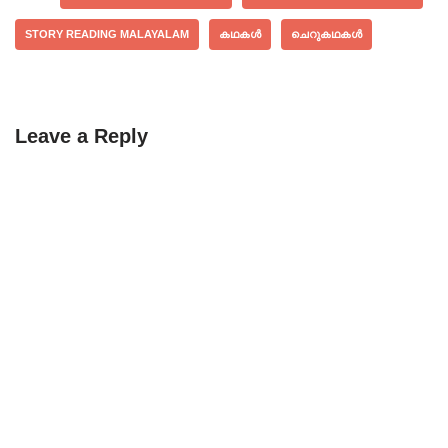
STORY READING MALAYALAM
കഥകൾ
ചെറുകഥകൾ
Leave a Reply