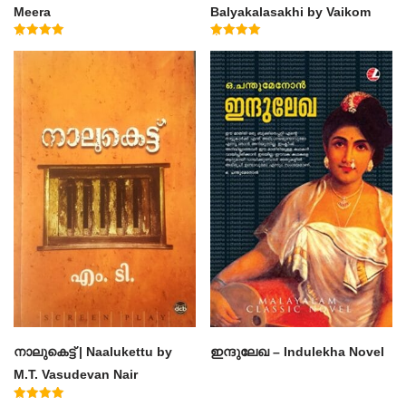
Meera
Balyakalasakhi by Vaikom
Muhammad Basheer
Rated
Rated
4.50
4.60
out of 5
out of 5
നാലുകെട്ട് | Naalukettu by
ഇന്ദുലേഖ – Indulekha Novel
M.T. Vasudevan Nair