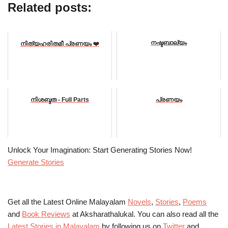
Related posts:
നഷ്ടബാല്യം
നിത്യഹരിതമീ പ്രണയം ❤️
നിശബ്ദത - Full Parts
പ്രണയം
Unlock Your Imagination: Start Generating Stories Now!
Generate Stories
Get all the Latest Online Malayalam
Novels
,
Stories
,
Poems
and
Book Reviews
at Aksharathalukal. You can also read all the
Latest Stories in Malayalam
by following us on
Twitter
and