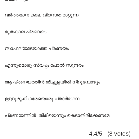
വർത്തമാന കാല വിരസത മാറ്റുന്ന
ഭൂതകാല പ്രണയം
സാഫല്യമടയാത്ത പ്രണയം
എന്നുമൊരു സ്വപ്നം പോൽ സുന്ദരം
ആ പ്രണയത്തിൻ തീച്ചൂളയിൽ നീറുമ്പോഴും
ഉള്ളുരുകി ഒരേയൊരു പ്രാർത്ഥന
പ്രണയത്തിൻ തിരിയെന്നും കെടാതിരിക്കേണമേ
4.4/5 - (8 votes)